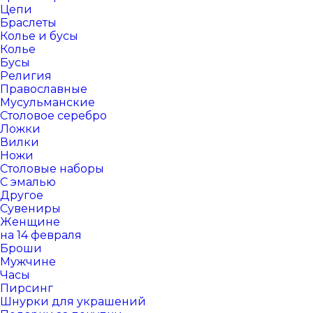
Цепи
Браслеты
Колье и бусы
Колье
Бусы
Религия
Православные
Мусульманские
Столовое серебро
Ложки
Вилки
Ножи
Столовые наборы
С эмалью
Другое
Сувениры
Женщине
на 14 февраля
Броши
Мужчине
Часы
Пирсинг
Шнурки для украшений