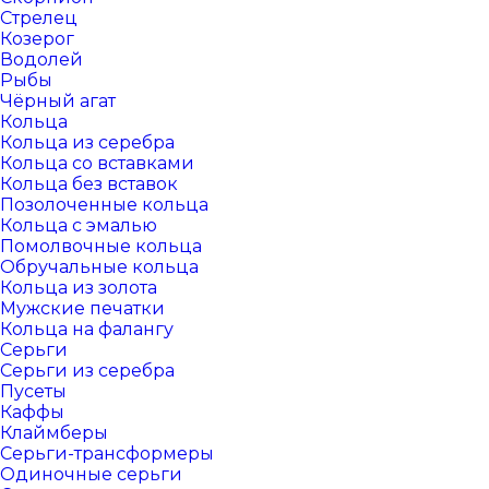
Стрелец
Козерог
Водолей
Рыбы
Чёрный агат
Кольца
Кольца из серебра
Кольца со вставками
Кольца без вставок
Позолоченные кольца
Кольца с эмалью
Помолвочные кольца
Обручальные кольца
Кольца из золота
Мужские печатки
Кольца на фалангу
Серьги
Серьги из серебра
Пусеты
Каффы
Клаймберы
Серьги-трансформеры
Одиночные серьги