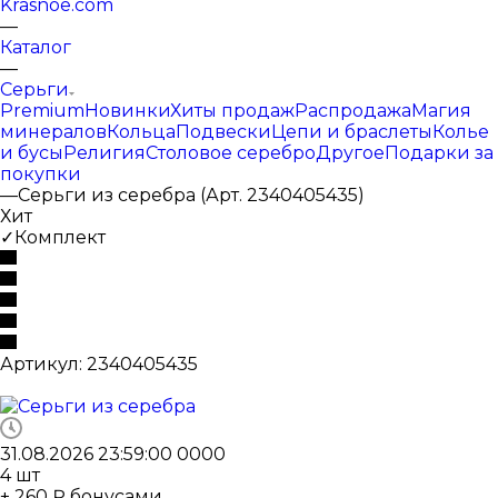
Krasnoe.com
—
Каталог
—
Серьги
Premium
Новинки
Хиты продаж
Распродажа
Магия
минералов
Кольца
Подвески
Цепи и браслеты
Колье
и бусы
Религия
Столовое серебро
Другое
Подарки за
покупки
—
Серьги из серебра (Арт. 2340405435)
Хит
✓Комплект
Артикул:
2340405435
31.08.2026 23:59:00
0
0
0
0
4
шт
+ 260 ₽ бонусами