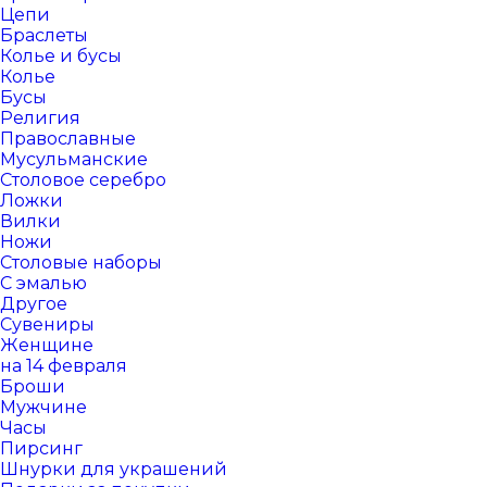
Цепи
Браслеты
Колье и бусы
Колье
Бусы
Религия
Православные
Мусульманские
Столовое серебро
Ложки
Вилки
Ножи
Столовые наборы
С эмалью
Другое
Сувениры
Женщине
на 14 февраля
Броши
Мужчине
Часы
Пирсинг
Шнурки для украшений