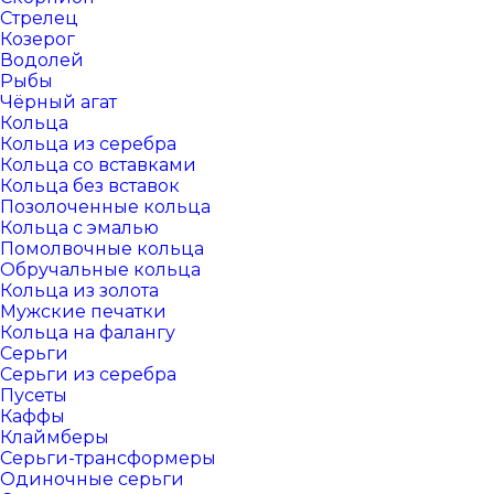
Стрелец
Козерог
Водолей
Рыбы
Чёрный агат
Кольца
Кольца из серебра
Кольца со вставками
Кольца без вставок
Позолоченные кольца
Кольца с эмалью
Помолвочные кольца
Обручальные кольца
Кольца из золота
Мужские печатки
Кольца на фалангу
Серьги
Серьги из серебра
Пусеты
Каффы
Клаймберы
Серьги-трансформеры
Одиночные серьги