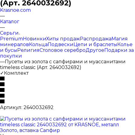
(Арт. 2640032692)
Krasnoe.com
—
Каталог
—
Серьги
Premium
Новинки
Хиты продаж
Распродажа
Магия
минералов
Кольца
Подвески
Цепи и браслеты
Колье
и бусы
Религия
Столовое серебро
Другое
Подарки за
покупки
—
Пусеты из золота с сапфирами и муассанитами
timeless classic (Арт. 2640032692)
✓Комплект
Артикул:
2640032692