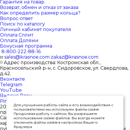
Гарантия на товар
Возврат, обмен и отказ от заказа
Как определить размер кольца?
Вопрос-ответ
Поиск по каталогу
Личный кабинет покупателя
Оплата Сплит
Оплата Долями
Бонусная программа
8-800-222-88-16
sales@krasnoe.com
zakaz@krasnoe.com
Адрес производства: Костромская обл.,
Красносельский р-н, с. Сидоровское, ул. Свердлова,
д.42.
Вконтакте
Telegram
YouTube
Яндекс.Дзен
Pinterest
Для улучшения работы сайта и его взаимодействия с
2026 © Интернет-магазин ювелирных изделий от
пользователями мы используем файлы cookie.
производителя
Продолжая работу с сайтом, Вы разрешаете
Сайт носит исключительно информационный
использование cookie-файлов. Вы всегда можете
отключить файлы cookie в настройках Вашего
характер, и ни при каких условиях не является
браузера.
публичной офертой, определяемой положениями