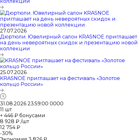
коллекции
27.07.2026
Дюртюли. Ювелирный салон KRASNOE приглашает
на день невероятных скидок и презентацию новой
коллекции
25.07.2026
KRASNOE приглашает на фестиваль «Золотое
кольцо России»
31.08.2026 23:59:00
0
0
0
0
11
шт
+ 446 ₽ бонусами
8 928
₽
/шт
12 754
₽
-
30
%
Экономия
3 826
₽