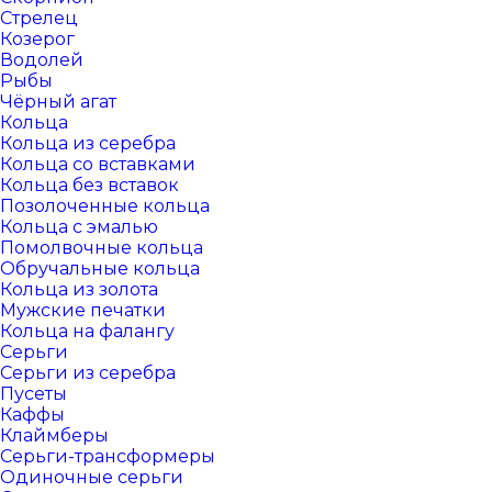
Стрелец
Козерог
Водолей
Рыбы
Чёрный агат
Кольца
Кольца из серебра
Кольца со вставками
Кольца без вставок
Позолоченные кольца
Кольца с эмалью
Помолвочные кольца
Обручальные кольца
Кольца из золота
Мужские печатки
Кольца на фалангу
Серьги
Серьги из серебра
Пусеты
Каффы
Клаймберы
Серьги-трансформеры
Одиночные серьги