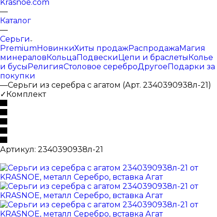
Krasnoe.com
—
Каталог
—
Серьги
Premium
Новинки
Хиты продаж
Распродажа
Магия
минералов
Кольца
Подвески
Цепи и браслеты
Колье
и бусы
Религия
Столовое серебро
Другое
Подарки за
покупки
—
Серьги из серебра с агатом (Арт. 2340390938л-21)
✓Комплект
Артикул:
2340390938л-21