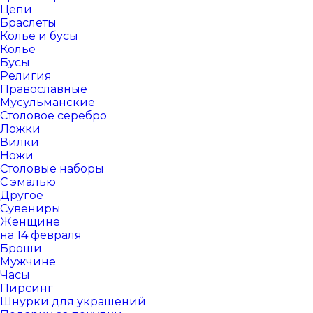
Цепи
Браслеты
Колье и бусы
Колье
Бусы
Религия
Православные
Мусульманские
Столовое серебро
Ложки
Вилки
Ножи
Столовые наборы
С эмалью
Другое
Сувениры
Женщине
на 14 февраля
Броши
Мужчине
Часы
Пирсинг
Шнурки для украшений