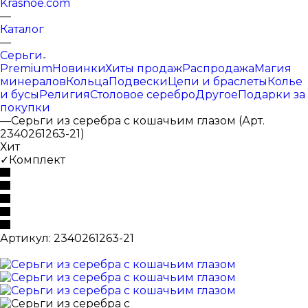
Krasnoe.com
—
Каталог
—
Серьги
Premium
Новинки
Хиты продаж
Распродажа
Магия
минералов
Кольца
Подвески
Цепи и браслеты
Колье
и бусы
Религия
Столовое серебро
Другое
Подарки за
покупки
—
Серьги из серебра с кошачьим глазом (Арт.
2340261263-21)
Хит
✓Комплект
Артикул:
2340261263-21