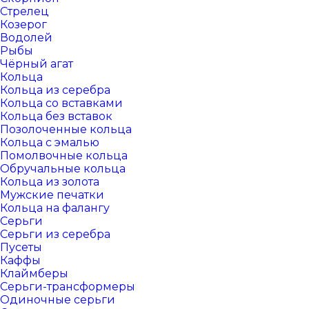
Стрелец
Козерог
Водолей
Рыбы
Чёрный агат
Кольца
Кольца из серебра
Кольца со вставками
Кольца без вставок
Позолоченные кольца
Кольца с эмалью
Помолвочные кольца
Обручальные кольца
Кольца из золота
Мужские печатки
Кольца на фалангу
Серьги
Серьги из серебра
Пусеты
Каффы
Клаймберы
Серьги-трансформеры
Одиночные серьги