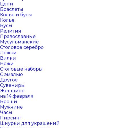
Цепи
Браслеты
Колье и бусы
Колье
Бусы
Религия
Православные
Мусульманские
Столовое серебро
Ложки
Вилки
Ножи
Столовые наборы
С эмалью
Другое
Сувениры
Женщине
на 14 февраля
Броши
Мужчине
Часы
Пирсинг
Шнурки для украшений