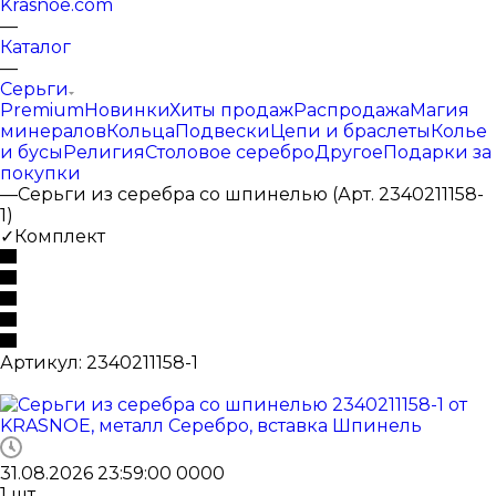
Krasnoe.com
—
Каталог
—
Серьги
Premium
Новинки
Хиты продаж
Распродажа
Магия
минералов
Кольца
Подвески
Цепи и браслеты
Колье
и бусы
Религия
Столовое серебро
Другое
Подарки за
покупки
—
Серьги из серебра со шпинелью (Арт. 2340211158-
1)
✓Комплект
Артикул:
2340211158-1
31.08.2026 23:59:00
0
0
0
0
1
шт