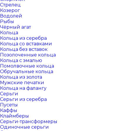
Стрелец
Козерог
Водолей
Рыбы
Чёрный агат
Кольца
Кольца из серебра
Кольца со вставками
Кольца без вставок
Позолоченные кольца
Кольца с эмалью
Помолвочные кольца
Обручальные кольца
Кольца из золота
Мужские печатки
Кольца на фалангу
Серьги
Серьги из серебра
Пусеты
Каффы
Клаймберы
Серьги-трансформеры
Одиночные серьги