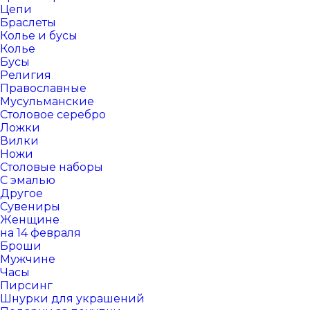
Цепи
Браслеты
Колье и бусы
Колье
Бусы
Религия
Православные
Мусульманские
Столовое серебро
Ложки
Вилки
Ножи
Столовые наборы
С эмалью
Другое
Сувениры
Женщине
на 14 февраля
Броши
Мужчине
Часы
Пирсинг
Шнурки для украшений