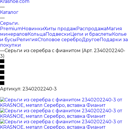
Krasnoe.com
—
Каталог
—
Серьги
Premium
Новинки
Хиты продаж
Распродажа
Магия
минералов
Кольца
Подвески
Цепи и браслеты
Колье
и бусы
Религия
Столовое серебро
Другое
Подарки за
покупки
—
Серьги из серебра с фианитом (Арт. 2340202240-
3)
Артикул:
2340202240-3