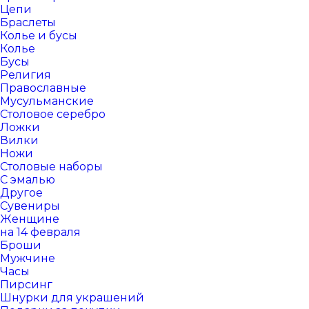
Цепи
Браслеты
Колье и бусы
Колье
Бусы
Религия
Православные
Мусульманские
Столовое серебро
Ложки
Вилки
Ножи
Столовые наборы
С эмалью
Другое
Сувениры
Женщине
на 14 февраля
Броши
Мужчине
Часы
Пирсинг
Шнурки для украшений