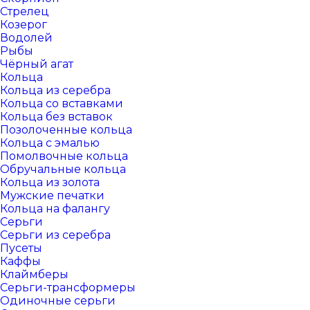
Стрелец
Козерог
Водолей
Рыбы
Чёрный агат
Кольца
Кольца из серебра
Кольца со вставками
Кольца без вставок
Позолоченные кольца
Кольца с эмалью
Помолвочные кольца
Обручальные кольца
Кольца из золота
Мужские печатки
Кольца на фалангу
Серьги
Серьги из серебра
Пусеты
Каффы
Клаймберы
Серьги-трансформеры
Одиночные серьги