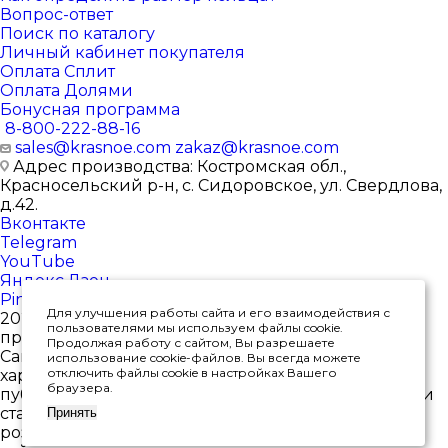
Вопрос-ответ
Поиск по каталогу
Личный кабинет покупателя
Оплата Сплит
Оплата Долями
Бонусная программа
8-800-222-88-16
sales@krasnoe.com
zakaz@krasnoe.com
Адрес производства: Костромская обл.,
Красносельский р-н, с. Сидоровское, ул. Свердлова,
д.42.
Вконтакте
Telegram
YouTube
Яндекс.Дзен
Pinterest
Для улучшения работы сайта и его взаимодействия с
2026 © Интернет-магазин ювелирных изделий от
пользователями мы используем файлы cookie.
производителя
Продолжая работу с сайтом, Вы разрешаете
Сайт носит исключительно информационный
использование cookie-файлов. Вы всегда можете
отключить файлы cookie в настройках Вашего
характер, и ни при каких условиях не является
браузера.
публичной офертой, определяемой положениями
статьи 437(2) Гражданского кодекса РФ. *Цены в
Принять
розничных магазинах могут отличаться от цен на