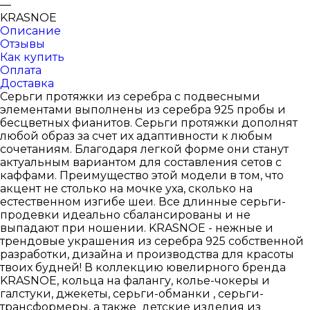
—
KRASNOE
Описание
Отзывы
Как купить
Оплата
Доставка
Серьги протяжки из серебра с подвесными
элементами выполнены из серебра 925 пробы и
бесцветных фианитов. Серьги протяжки дополнят
любой образ за счет их адаптивности к любым
сочетаниям. Благодаря легкой форме они станут
актуальным вариантом для составления сетов с
каффами. Преимущество этой модели в том, что
акцент не столько на мочке уха, сколько на
естественном изгибе шеи. Все длинные серьги-
продевки идеально сбалансированы и не
выпадают при ношении. KRASNOE - нежные и
трендовые украшения из серебра 925 собственной
разработки, дизайна и производства для красоты
твоих будней! В коллекцию ювелирного бренда
KRASNOE, кольца на фалангу, колье-чокеры и
галстуки, джекеты, серьги-обманки , серьги-
трансформеры, а также детские изделия из