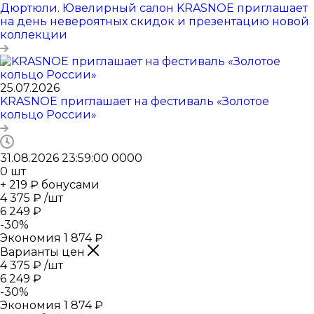
Дюртюли. Ювелирный салон KRASNOE приглашает
на день невероятных скидок и презентацию новой
коллекции
25.07.2026
KRASNOE приглашает на фестиваль «Золотое
кольцо России»
31.08.2026 23:59:00
0
0
0
0
0
шт
+ 219 ₽ бонусами
4 375
₽
/шт
6 249
₽
-
30
%
Экономия
1 874
₽
Варианты цен
4 375
₽
/шт
6 249
₽
-
30
%
Экономия
1 874
₽