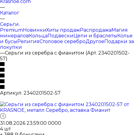
Krasnoe.com
—
Каталог
—
Серьги
Premium
Новинки
Хиты продаж
Распродажа
Магия
минералов
Кольца
Подвески
Цепи и браслеты
Колье
и бусы
Религия
Столовое серебро
Другое
Подарки за
покупки
—
Серьги из серебра с фианитом (Арт. 2340201502-
57)
Артикул:
2340201502-57
31.08.2026 23:59:00
0
0
0
0
4
шт
+ 388 ₽ бонусами