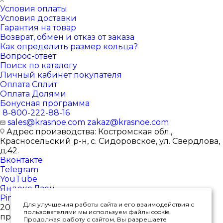
Условия оплаты
Условия доставки
Гарантия на товар
Возврат, обмен и отказ от заказа
Как определить размер кольца?
Вопрос-ответ
Поиск по каталогу
Личный кабинет покупателя
Оплата Сплит
Оплата Долями
Бонусная программа
8-800-222-88-16
sales@krasnoe.com
zakaz@krasnoe.com
Адрес производства: Костромская обл.,
Красносельский р-н, с. Сидоровское, ул. Свердлова,
д.42.
Вконтакте
Telegram
YouTube
Яндекс.Дзен
Pinterest
Для улучшения работы сайта и его взаимодействия с
2026 © Интернет-магазин ювелирных изделий от
пользователями мы используем файлы cookie.
производителя
Продолжая работу с сайтом, Вы разрешаете