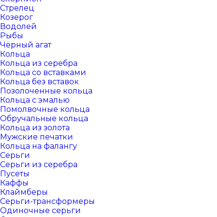
Стрелец
Козерог
Водолей
Рыбы
Чёрный агат
Кольца
Кольца из серебра
Кольца со вставками
Кольца без вставок
Позолоченные кольца
Кольца с эмалью
Помолвочные кольца
Обручальные кольца
Кольца из золота
Мужские печатки
Кольца на фалангу
Серьги
Серьги из серебра
Пусеты
Каффы
Клаймберы
Серьги-трансформеры
Одиночные серьги