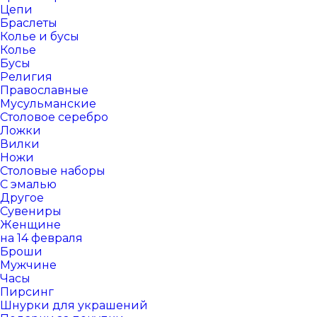
Цепи
Браслеты
Колье и бусы
Колье
Бусы
Религия
Православные
Мусульманские
Столовое серебро
Ложки
Вилки
Ножи
Столовые наборы
С эмалью
Другое
Сувениры
Женщине
на 14 февраля
Броши
Мужчине
Часы
Пирсинг
Шнурки для украшений