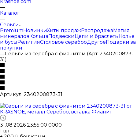
Krasnoe.com
—
Каталог
—
Серьги
Premium
Новинки
Хиты продаж
Распродажа
Магия
минералов
Кольца
Подвески
Цепи и браслеты
Колье
и бусы
Религия
Столовое серебро
Другое
Подарки за
покупки
—
Серьги из серебра с фианитом (Арт. 2340200873-
31)
Артикул:
2340200873-31
31.08.2026 23:55:00
0
0
0
0
1
шт
+ 200 ₽ бонусами