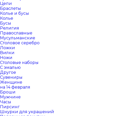
Цепи
Браслеты
Колье и бусы
Колье
Бусы
Религия
Православные
Мусульманские
Столовое серебро
Ложки
Вилки
Ножи
Столовые наборы
С эмалью
Другое
Сувениры
Женщине
на 14 февраля
Броши
Мужчине
Часы
Пирсинг
Шнурки для украшений