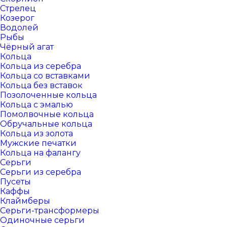
Стрелец
Козерог
Водолей
Рыбы
Чёрный агат
Кольца
Кольца из серебра
Кольца со вставками
Кольца без вставок
Позолоченные кольца
Кольца с эмалью
Помолвочные кольца
Обручальные кольца
Кольца из золота
Мужские печатки
Кольца на фалангу
Серьги
Серьги из серебра
Пусеты
Каффы
Клаймберы
Серьги-трансформеры
Одиночные серьги