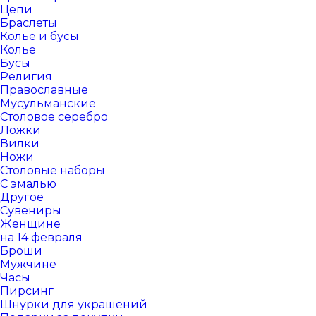
Цепи
Браслеты
Колье и бусы
Колье
Бусы
Религия
Православные
Мусульманские
Столовое серебро
Ложки
Вилки
Ножи
Столовые наборы
С эмалью
Другое
Сувениры
Женщине
на 14 февраля
Броши
Мужчине
Часы
Пирсинг
Шнурки для украшений