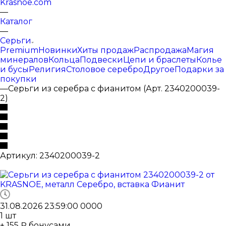
Krasnoe.com
—
Каталог
—
Серьги
Premium
Новинки
Хиты продаж
Распродажа
Магия
минералов
Кольца
Подвески
Цепи и браслеты
Колье
и бусы
Религия
Столовое серебро
Другое
Подарки за
покупки
—
Серьги из серебра с фианитом (Арт. 2340200039-
2)
Артикул:
2340200039-2
31.08.2026 23:59:00
0
0
0
0
1
шт
+ 155 ₽ бонусами