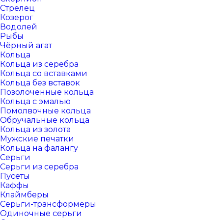
Стрелец
Козерог
Водолей
Рыбы
Чёрный агат
Кольца
Кольца из серебра
Кольца со вставками
Кольца без вставок
Позолоченные кольца
Кольца с эмалью
Помолвочные кольца
Обручальные кольца
Кольца из золота
Мужские печатки
Кольца на фалангу
Серьги
Серьги из серебра
Пусеты
Каффы
Клаймберы
Серьги-трансформеры
Одиночные серьги