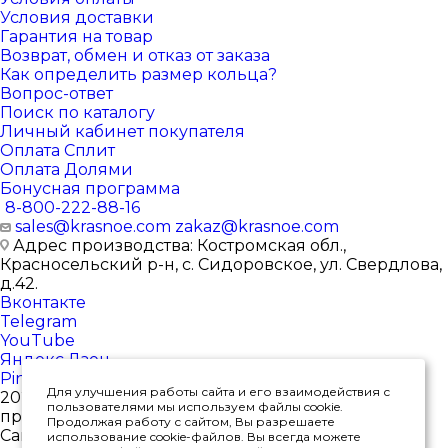
Условия доставки
Гарантия на товар
Возврат, обмен и отказ от заказа
Как определить размер кольца?
Вопрос-ответ
Поиск по каталогу
Личный кабинет покупателя
Оплата Сплит
Оплата Долями
Бонусная программа
8-800-222-88-16
sales@krasnoe.com
zakaz@krasnoe.com
Адрес производства: Костромская обл.,
Красносельский р-н, с. Сидоровское, ул. Свердлова,
д.42.
Вконтакте
Telegram
YouTube
Яндекс.Дзен
Pinterest
Для улучшения работы сайта и его взаимодействия с
2026 © Интернет-магазин ювелирных изделий от
пользователями мы используем файлы cookie.
производителя
Продолжая работу с сайтом, Вы разрешаете
Сайт носит исключительно информационный
использование cookie-файлов. Вы всегда можете