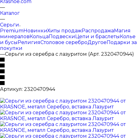
Krasnoe.com
—
Каталог
—
Серьги
Premium
Новинки
Хиты продаж
Распродажа
Магия
минералов
Кольца
Подвески
Цепи и браслеты
Колье
и бусы
Религия
Столовое серебро
Другое
Подарки за
покупки
—
Серьги из серебра с лазуритом (Арт. 2320470944)
Артикул:
2320470944