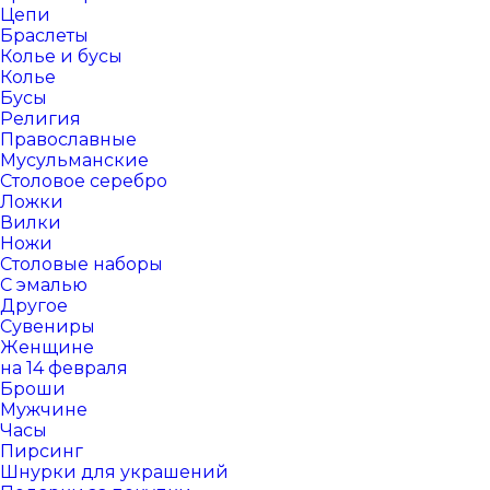
Цепи
Браслеты
Колье и бусы
Колье
Бусы
Религия
Православные
Мусульманские
Столовое серебро
Ложки
Вилки
Ножи
Столовые наборы
С эмалью
Другое
Сувениры
Женщине
на 14 февраля
Броши
Мужчине
Часы
Пирсинг
Шнурки для украшений