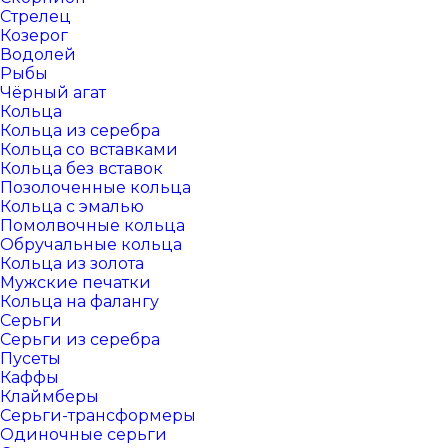
Стрелец
Козерог
Водолей
Рыбы
Чёрный агат
Кольца
Кольца из серебра
Кольца со вставками
Кольца без вставок
Позолоченные кольца
Кольца с эмалью
Помолвочные кольца
Обручальные кольца
Кольца из золота
Мужские печатки
Кольца на фалангу
Серьги
Серьги из серебра
Пусеты
Каффы
Клаймберы
Серьги-трансформеры
Одиночные серьги