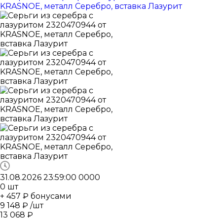
31.08.2026 23:59:00
0
0
0
0
0
шт
+ 457 ₽ бонусами
9 148
₽
/шт
13 068
₽