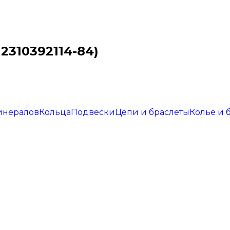
 2310392114-84)
инералов
Кольца
Подвески
Цепи и браслеты
Колье и 