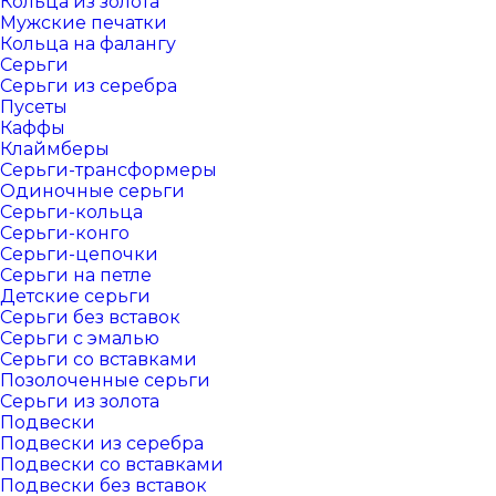
Кольца из золота
Мужские печатки
Кольца на фалангу
Серьги
Серьги из серебра
Пусеты
Каффы
Клаймберы
Серьги-трансформеры
Одиночные серьги
Серьги-кольца
Серьги-конго
Серьги-цепочки
Серьги на петле
Детские серьги
Серьги без вставок
Серьги с эмалью
Серьги со вставками
Позолоченные серьги
Серьги из золота
Подвески
Подвески из серебра
Подвески со вставками
Подвески без вставок