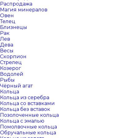
Распродажа
Магия минералов
Овен
Телец
Близнецы
Рак
Лев
Дева
Весы
Скорпион
Стрелец
Козерог
Водолей
Рыбы
Чёрный агат
Кольца
Кольца из серебра
Кольца со вставками
Кольца без вставок
Позолоченные кольца
Кольца с эмалью
Помолвочные кольца
Обручальные кольца