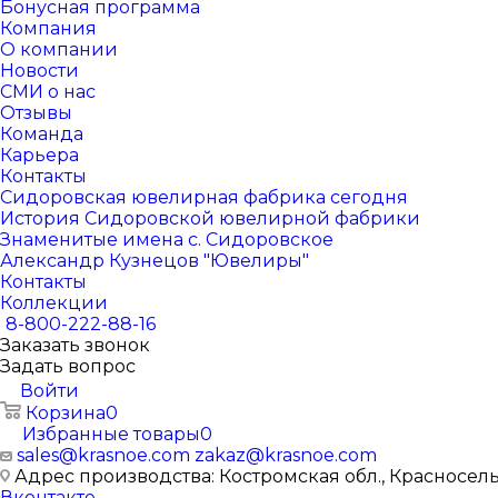
Бонусная программа
Компания
О компании
Новости
СМИ о нас
Отзывы
Команда
Карьера
Контакты
Сидоровская ювелирная фабрика сегодня
История Сидоровской ювелирной фабрики
Знаменитые имена с. Сидоровское
Александр Кузнецов "Ювелиры"
Контакты
Коллекции
8-800-222-88-16
Заказать звонок
Задать вопрос
Войти
Корзина
0
Избранные товары
0
sales@krasnoe.com
zakaz@krasnoe.com
Адрес производства: Костромская обл., Красносельск
Вконтакте