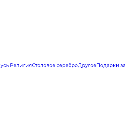
бусы
Религия
Столовое серебро
Другое
Подарки за