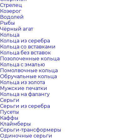
Стрелец
Козерог
Водолей
Рыбы
Чёрный агат
Кольца
Кольца из серебра
Кольца со вставками
Кольца без вставок
Позолоченные кольца
Кольца с эмалью
Помолвочные кольца
Обручальные кольца
Кольца из золота
Мужские печатки
Кольца на фалангу
Серьги
Серьги из серебра
Пусеты
Каффы
Клаймберы
Серьги-трансформеры
Одиночные серьги