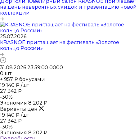
Дюртюли. Ювелирный салон KRASNOE приглашает
на день невероятных скидок и презентацию новой
коллекции
25.07.2026
KRASNOE приглашает на фестиваль «Золотое
кольцо России»
31.08.2026 23:59:00
0
0
0
0
0
шт
+ 957 ₽ бонусами
19 140
₽
/шт
27 342
₽
-
30
%
Экономия
8 202
₽
Варианты цен
19 140
₽
/шт
27 342
₽
-
30
%
Экономия
8 202
₽
Подробности