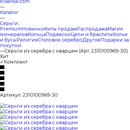
Krasnoe.com
—
Каталог
—
Серьги
Premium
Новинки
Хиты продаж
Распродажа
Магия
минералов
Кольца
Подвески
Цепи и браслеты
Колье
и бусы
Религия
Столовое серебро
Другое
Подарки за
покупки
—
Серьги из серебра с кварцем (Арт. 2310100969-30)
Хит
✓Комплект
Артикул:
2310100969-30