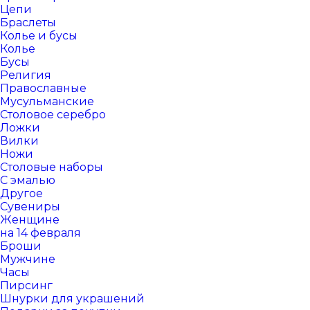
Цепи
Браслеты
Колье и бусы
Колье
Бусы
Религия
Православные
Мусульманские
Столовое серебро
Ложки
Вилки
Ножи
Столовые наборы
С эмалью
Другое
Сувениры
Женщине
на 14 февраля
Броши
Мужчине
Часы
Пирсинг
Шнурки для украшений