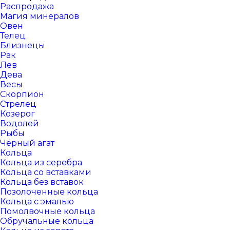
Распродажа
Магия минералов
Овен
Телец
Близнецы
Рак
Лев
Дева
Весы
Скорпион
Стрелец
Козерог
Водолей
Рыбы
Чёрный агат
Кольца
Кольца из серебра
Кольца со вставками
Кольца без вставок
Позолоченные кольца
Кольца с эмалью
Помолвочные кольца
Обручальные кольца