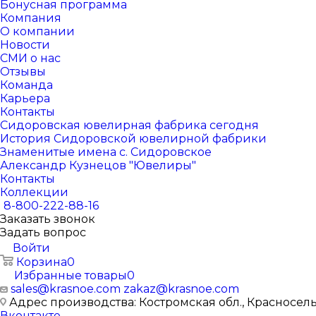
Бонусная программа
Компания
О компании
Новости
СМИ о нас
Отзывы
Команда
Карьера
Контакты
Сидоровская ювелирная фабрика сегодня
История Сидоровской ювелирной фабрики
Знаменитые имена с. Сидоровское
Александр Кузнецов "Ювелиры"
Контакты
Коллекции
8-800-222-88-16
Заказать звонок
Задать вопрос
Войти
Корзина
0
Избранные товары
0
sales@krasnoe.com
zakaz@krasnoe.com
Адрес производства: Костромская обл., Красносельск
Вконтакте