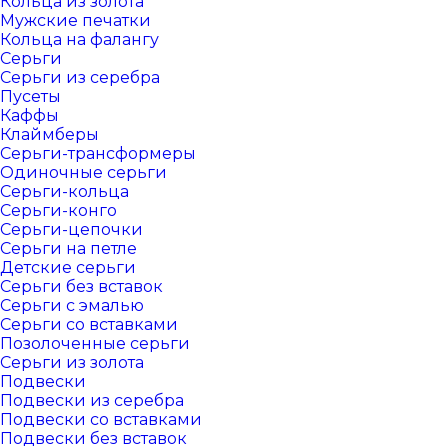
Кольца из золота
Мужские печатки
Кольца на фалангу
Серьги
Серьги из серебра
Пусеты
Каффы
Клаймберы
Серьги-трансформеры
Одиночные серьги
Серьги-кольца
Серьги-конго
Серьги-цепочки
Серьги на петле
Детские серьги
Серьги без вставок
Серьги с эмалью
Серьги со вставками
Позолоченные серьги
Серьги из золота
Подвески
Подвески из серебра
Подвески со вставками
Подвески без вставок