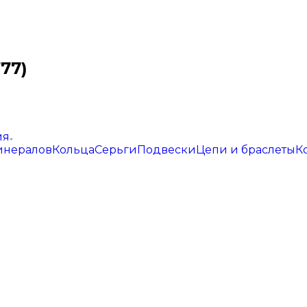
77)
ия
инералов
Кольца
Серьги
Подвески
Цепи и браслеты
К