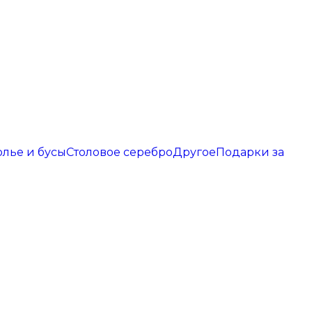
олье и бусы
Столовое серебро
Другое
Подарки за