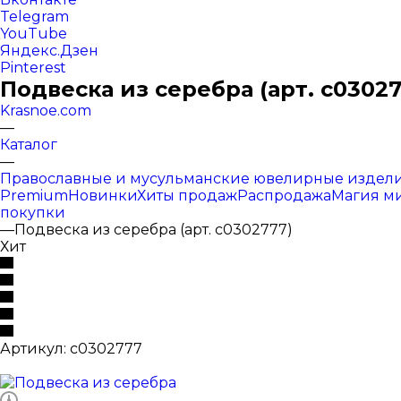
Telegram
YouTube
Яндекс.Дзен
Pinterest
Подвеска из серебра (арт. с03027
Krasnoe.com
—
Каталог
—
Православные и мусульманские ювелирные издел
Premium
Новинки
Хиты продаж
Распродажа
Магия м
покупки
—
Подвеска из серебра (арт. с0302777)
Хит
Артикул:
с0302777