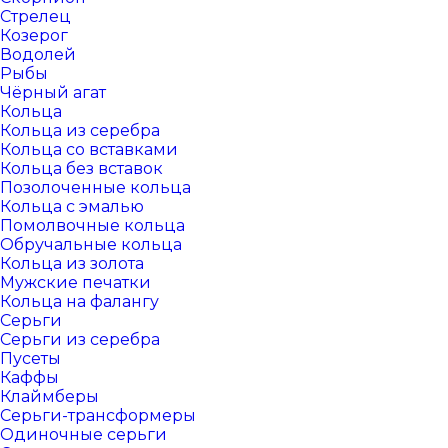
Стрелец
Козерог
Водолей
Рыбы
Чёрный агат
Кольца
Кольца из серебра
Кольца со вставками
Кольца без вставок
Позолоченные кольца
Кольца с эмалью
Помолвочные кольца
Обручальные кольца
Кольца из золота
Мужские печатки
Кольца на фалангу
Серьги
Серьги из серебра
Пусеты
Каффы
Клаймберы
Серьги-трансформеры
Одиночные серьги