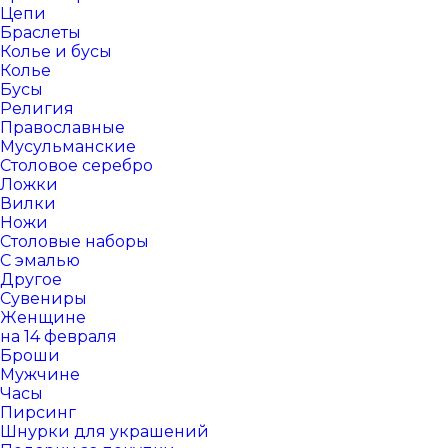
Цепи
Браслеты
Колье и бусы
Колье
Бусы
Религия
Православные
Мусульманские
Столовое серебро
Ложки
Вилки
Ножи
Столовые наборы
С эмалью
Другое
Сувениры
Женщине
на 14 февраля
Броши
Мужчине
Часы
Пирсинг
Шнурки для украшений