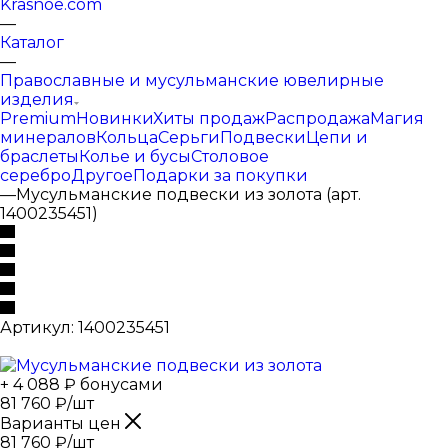
Krasnoe.com
—
Каталог
—
Православные и мусульманские ювелирные
изделия
Premium
Новинки
Хиты продаж
Распродажа
Магия
минералов
Кольца
Серьги
Подвески
Цепи и
браслеты
Колье и бусы
Столовое
серебро
Другое
Подарки за покупки
—
Мусульманские подвески из золота (арт.
1400235451)
Артикул:
1400235451
+ 4 088 ₽ бонусами
81 760
₽
/шт
Варианты цен
81 760
₽
/шт