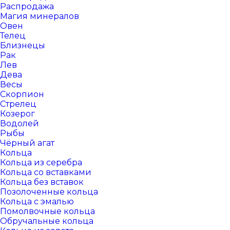
Распродажа
Магия минералов
Овен
Телец
Близнецы
Рак
Лев
Дева
Весы
Скорпион
Стрелец
Козерог
Водолей
Рыбы
Чёрный агат
Кольца
Кольца из серебра
Кольца со вставками
Кольца без вставок
Позолоченные кольца
Кольца с эмалью
Помолвочные кольца
Обручальные кольца