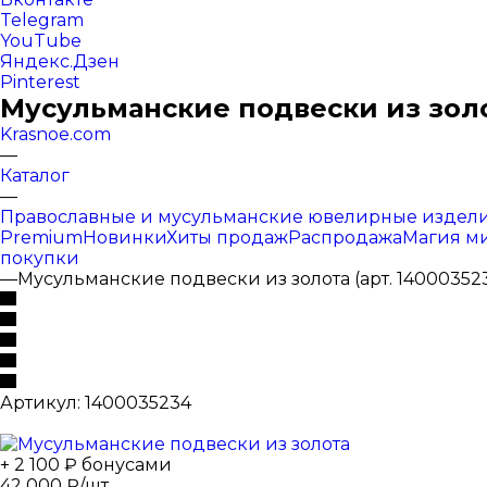
Telegram
YouTube
Яндекс.Дзен
Pinterest
Мусульманские подвески из золот
Krasnoe.com
—
Каталог
—
Православные и мусульманские ювелирные издел
Premium
Новинки
Хиты продаж
Распродажа
Магия м
покупки
—
Мусульманские подвески из золота (арт. 14000352
Артикул:
1400035234
+ 2 100 ₽ бонусами
42 000
₽
/шт