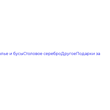
олье и бусы
Столовое серебро
Другое
Подарки за