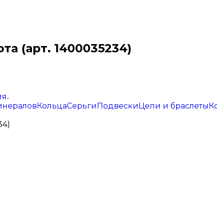
а (арт. 1400035234)
ия
инералов
Кольца
Серьги
Подвески
Цепи и браслеты
К
34)