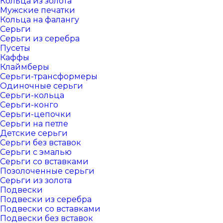
Кольца из золота
Мужские печатки
Кольца на фалангу
Серьги
Серьги из серебра
Пусеты
Каффы
Клаймберы
Серьги-трансформеры
Одиночные серьги
Серьги-кольца
Серьги-конго
Серьги-цепочки
Серьги на петле
Детские серьги
Серьги без вставок
Серьги с эмалью
Серьги со вставками
Позолоченные серьги
Серьги из золота
Подвески
Подвески из серебра
Подвески со вставками
Подвески без вставок