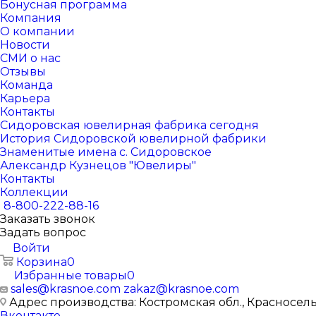
Бонусная программа
Компания
О компании
Новости
СМИ о нас
Отзывы
Команда
Карьера
Контакты
Сидоровская ювелирная фабрика сегодня
История Сидоровской ювелирной фабрики
Знаменитые имена с. Сидоровское
Александр Кузнецов "Ювелиры"
Контакты
Коллекции
8-800-222-88-16
Заказать звонок
Задать вопрос
Войти
Корзина
0
Избранные товары
0
sales@krasnoe.com
zakaz@krasnoe.com
Адрес производства: Костромская обл., Красносельск
Вконтакте