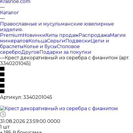
Krasnoe.com
—
Каталог
—
Православные и мусульманские ювелирные
изделия
Premium
Новинки
Хиты продаж
Распродажа
Магия
минералов
Кольца
Серьги
Подвески
Цепи и
браслеты
Колье и бусы
Столовое
серебро
Другое
Подарки за покупки
—
Крест декоративный из серебра с фианитом (арт.
3340201045)
Артикул:
3340201045
31.08.2026 23:59:00
0
0
0
0
1
шт
+ 195 ₽ бонусами