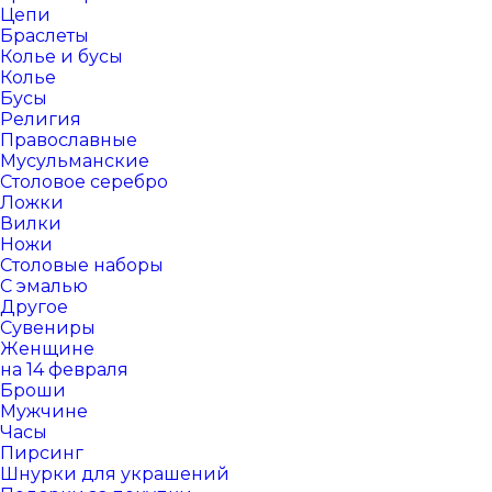
Цепи
Браслеты
Колье и бусы
Колье
Бусы
Религия
Православные
Мусульманские
Столовое серебро
Ложки
Вилки
Ножи
Столовые наборы
С эмалью
Другое
Сувениры
Женщине
на 14 февраля
Броши
Мужчине
Часы
Пирсинг
Шнурки для украшений