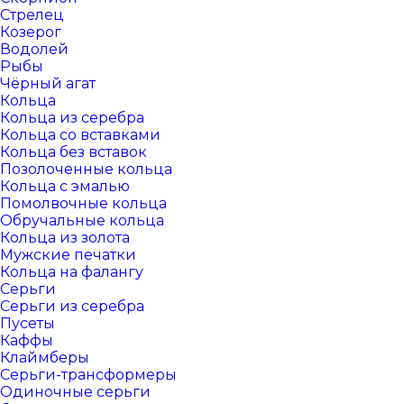
Стрелец
Козерог
Водолей
Рыбы
Чёрный агат
Кольца
Кольца из серебра
Кольца со вставками
Кольца без вставок
Позолоченные кольца
Кольца с эмалью
Помолвочные кольца
Обручальные кольца
Кольца из золота
Мужские печатки
Кольца на фалангу
Серьги
Серьги из серебра
Пусеты
Каффы
Клаймберы
Серьги-трансформеры
Одиночные серьги