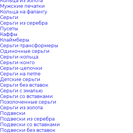
Кольца из золота
Мужские печатки
Кольца на фалангу
Серьги
Серьги из серебра
Пусеты
Каффы
Клаймберы
Серьги-трансформеры
Одиночные серьги
Серьги-кольца
Серьги-конго
Серьги-цепочки
Серьги на петле
Детские серьги
Серьги без вставок
Серьги с эмалью
Серьги со вставками
Позолоченные серьги
Серьги из золота
Подвески
Подвески из серебра
Подвески со вставками
Подвески без вставок