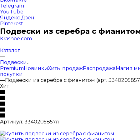
Telegram
YouTube
Яндекс.Дзен
Pinterest
Подвески из серебра с фианитом 
Krasnoe.com
—
Каталог
—
Подвески
Premium
Новинки
Хиты продаж
Распродажа
Магия м
покупки
—
Подвески из серебра с фианитом (арт. 3340205857
Хит
Артикул:
3340205857л