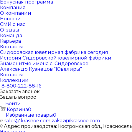
Бонусная программа
Компания
О компании
Новости
СМИ о нас
Отзывы
Команда
Карьера
Контакты
Сидоровская ювелирная фабрика сегодня
История Сидоровской ювелирной фабрики
Знаменитые имена с. Сидоровское
Александр Кузнецов "Ювелиры"
Контакты
Коллекции
8-800-222-88-16
Заказать звонок
Задать вопрос
Войти
Корзина
0
Избранные товары
0
sales@krasnoe.com
zakaz@krasnoe.com
Адрес производства: Костромская обл., Красносельск
Вконтакте