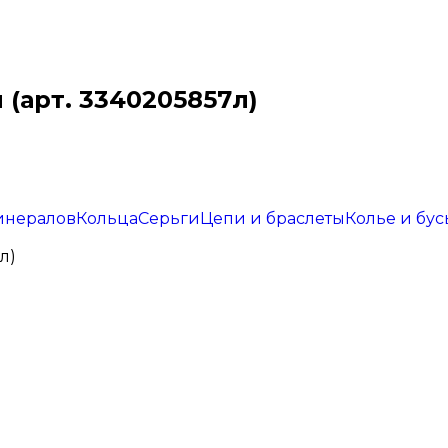
(арт. 3340205857л)
инералов
Кольца
Серьги
Цепи и браслеты
Колье и бус
л)