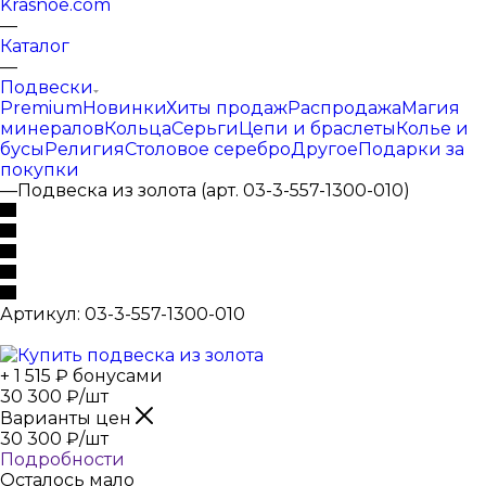
Krasnoe.com
—
Каталог
—
Подвески
Premium
Новинки
Хиты продаж
Распродажа
Магия
минералов
Кольца
Серьги
Цепи и браслеты
Колье и
бусы
Религия
Столовое серебро
Другое
Подарки за
покупки
—
Подвеска из золота (арт. 03-3-557-1300-010)
Артикул:
03-3-557-1300-010
+ 1 515 ₽ бонусами
30 300
₽
/шт
Варианты цен
30 300
₽
/шт
Подробности
Осталось мало