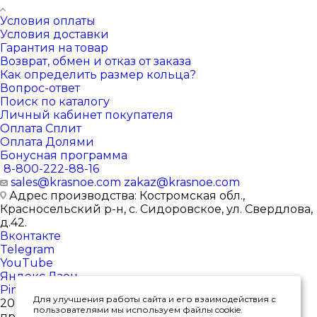
Условия оплаты
Условия доставки
Гарантия на товар
Возврат, обмен и отказ от заказа
Как определить размер кольца?
Вопрос-ответ
Поиск по каталогу
Личный кабинет покупателя
Оплата Сплит
Оплата Долями
Бонусная программа
8-800-222-88-16
sales@krasnoe.com
zakaz@krasnoe.com
Адрес производства: Костромская обл.,
Красносельский р-н, с. Сидоровское, ул. Свердлова,
д.42.
Вконтакте
Telegram
YouTube
Яндекс.Дзен
Pinterest
Для улучшения работы сайта и его взаимодействия с
2026 © Интернет-магазин ювелирных изделий от
пользователями мы используем файлы cookie.
производителя