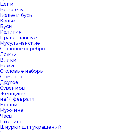
Цепи
Браслеты
Колье и бусы
Колье
Бусы
Религия
Православные
Мусульманские
Столовое серебро
Ложки
Вилки
Ножи
Столовые наборы
С эмалью
Другое
Сувениры
Женщине
на 14 февраля
Броши
Мужчине
Часы
Пирсинг
Шнурки для украшений