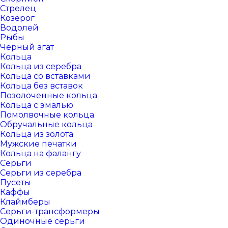
Стрелец
Козерог
Водолей
Рыбы
Чёрный агат
Кольца
Кольца из серебра
Кольца со вставками
Кольца без вставок
Позолоченные кольца
Кольца с эмалью
Помолвочные кольца
Обручальные кольца
Кольца из золота
Мужские печатки
Кольца на фалангу
Серьги
Серьги из серебра
Пусеты
Каффы
Клаймберы
Серьги-трансформеры
Одиночные серьги