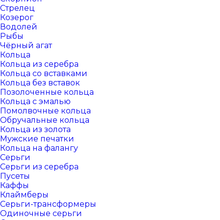
Стрелец
Козерог
Водолей
Рыбы
Чёрный агат
Кольца
Кольца из серебра
Кольца со вставками
Кольца без вставок
Позолоченные кольца
Кольца с эмалью
Помолвочные кольца
Обручальные кольца
Кольца из золота
Мужские печатки
Кольца на фалангу
Серьги
Серьги из серебра
Пусеты
Каффы
Клаймберы
Серьги-трансформеры
Одиночные серьги