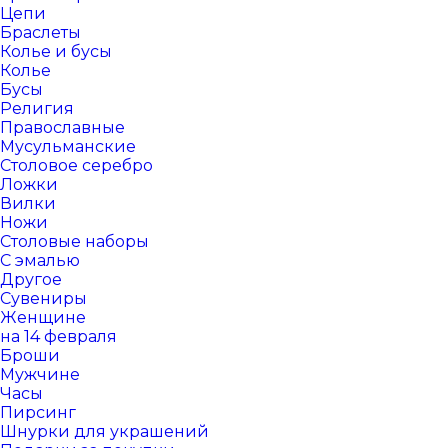
Цепи
Браслеты
Колье и бусы
Колье
Бусы
Религия
Православные
Мусульманские
Столовое серебро
Ложки
Вилки
Ножи
Столовые наборы
С эмалью
Другое
Сувениры
Женщине
на 14 февраля
Броши
Мужчине
Часы
Пирсинг
Шнурки для украшений