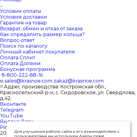
Условия оплаты
Условия доставки
Гарантия на товар
Возврат, обмен и отказ от заказа
Как определить размер кольца?
Вопрос-ответ
Поиск по каталогу
Личный кабинет покупателя
Оплата Сплит
Оплата Долями
Бонусная программа
8-800-222-88-16
sales@krasnoe.com
zakaz@krasnoe.com
Адрес производства: Костромская обл.,
Красносельский р-н, с. Сидоровское, ул. Свердлова,
д.42.
Вконтакте
Telegram
YouTube
Яндекс.Дзен
Pinterest
Для улучшения работы сайта и его взаимодействия с
2026 © Интернет-магазин ювелирных изделий от
пользователями мы используем файлы cookie.