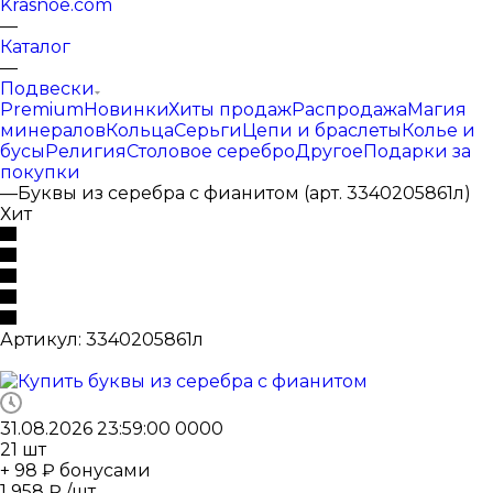
Krasnoe.com
—
Каталог
—
Подвески
Premium
Новинки
Хиты продаж
Распродажа
Магия
минералов
Кольца
Серьги
Цепи и браслеты
Колье и
бусы
Религия
Столовое серебро
Другое
Подарки за
покупки
—
Буквы из серебра с фианитом (арт. 3340205861л)
Хит
Артикул:
3340205861л
31.08.2026 23:59:00
0
0
0
0
21
шт
+ 98 ₽ бонусами
1 958
₽
/шт