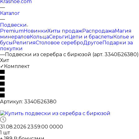
Krasnoe.com
—
Каталог
—
Подвески
Premium
Новинки
Хиты продаж
Распродажа
Магия
минералов
Кольца
Серьги
Цепи и браслеты
Колье и
бусы
Религия
Столовое серебро
Другое
Подарки за
покупки
—
Подвески из серебра с бирюзой (арт. 3340Б26380)
Хит
✓Комплект
Артикул:
3340Б26380
31.08.2026 23:59:00
0
0
0
0
1
шт
+ 189 ₽ бонусами