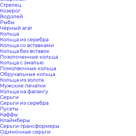
Стрелец
Козерог
Водолей
Рыбы
Чёрный агат
Кольца
Кольца из серебра
Кольца со вставками
Кольца без вставок
Позолоченные кольца
Кольца с эмалью
Помолвочные кольца
Обручальные кольца
Кольца из золота
Мужские печатки
Кольца на фалангу
Серьги
Серьги из серебра
Пусеты
Каффы
Клаймберы
Серьги-трансформеры
Одиночные серьги