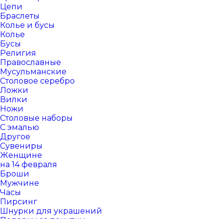
Цепи
Браслеты
Колье и бусы
Колье
Бусы
Религия
Православные
Мусульманские
Столовое серебро
Ложки
Вилки
Ножи
Столовые наборы
С эмалью
Другое
Сувениры
Женщине
на 14 февраля
Броши
Мужчине
Часы
Пирсинг
Шнурки для украшений