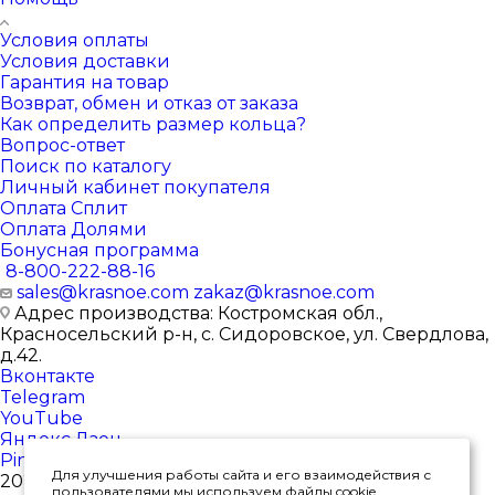
Условия оплаты
Условия доставки
Гарантия на товар
Возврат, обмен и отказ от заказа
Как определить размер кольца?
Вопрос-ответ
Поиск по каталогу
Личный кабинет покупателя
Оплата Сплит
Оплата Долями
Бонусная программа
8-800-222-88-16
sales@krasnoe.com
zakaz@krasnoe.com
Адрес производства: Костромская обл.,
Красносельский р-н, с. Сидоровское, ул. Свердлова,
д.42.
Вконтакте
Telegram
YouTube
Яндекс.Дзен
Pinterest
Для улучшения работы сайта и его взаимодействия с
2026 © Интернет-магазин ювелирных изделий от
пользователями мы используем файлы cookie.