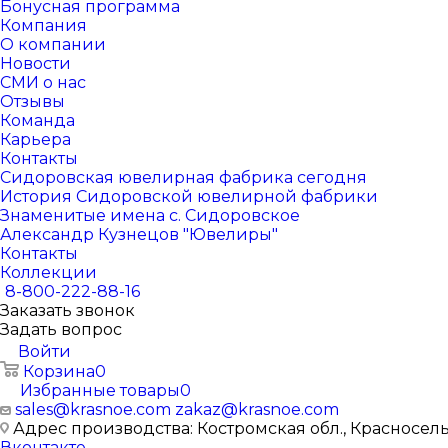
Бонусная программа
Компания
О компании
Новости
СМИ о нас
Отзывы
Команда
Карьера
Контакты
Сидоровская ювелирная фабрика сегодня
История Сидоровской ювелирной фабрики
Знаменитые имена с. Сидоровское
Александр Кузнецов "Ювелиры"
Контакты
Коллекции
8-800-222-88-16
Заказать звонок
Задать вопрос
Войти
Корзина
0
Избранные товары
0
sales@krasnoe.com
zakaz@krasnoe.com
Адрес производства: Костромская обл., Красносельск
Вконтакте