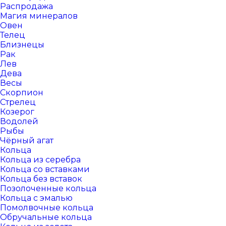
Распродажа
Магия минералов
Овен
Телец
Близнецы
Рак
Лев
Дева
Весы
Скорпион
Стрелец
Козерог
Водолей
Рыбы
Чёрный агат
Кольца
Кольца из серебра
Кольца со вставками
Кольца без вставок
Позолоченные кольца
Кольца с эмалью
Помолвочные кольца
Обручальные кольца