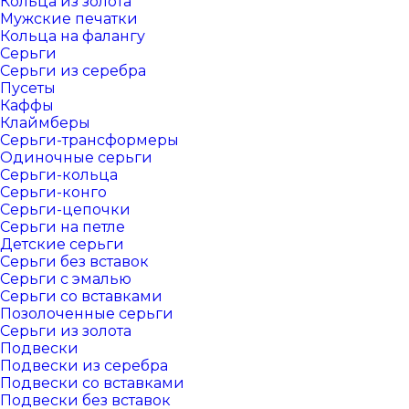
Кольца из золота
Мужские печатки
Кольца на фалангу
Серьги
Серьги из серебра
Пусеты
Каффы
Клаймберы
Серьги-трансформеры
Одиночные серьги
Серьги-кольца
Серьги-конго
Серьги-цепочки
Серьги на петле
Детские серьги
Серьги без вставок
Серьги с эмалью
Серьги со вставками
Позолоченные серьги
Серьги из золота
Подвески
Подвески из серебра
Подвески со вставками
Подвески без вставок