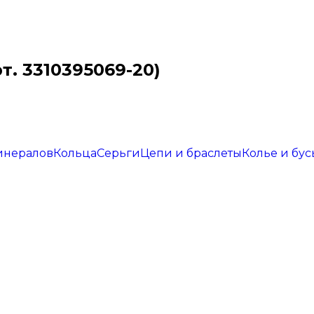
т. 3310395069-20)
инералов
Кольца
Серьги
Цепи и браслеты
Колье и бус