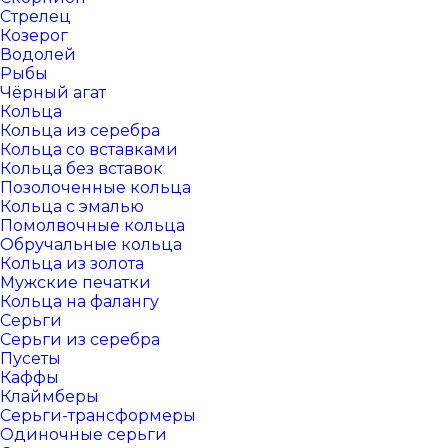
Стрелец
Козерог
Водолей
Рыбы
Чёрный агат
Кольца
Кольца из серебра
Кольца со вставками
Кольца без вставок
Позолоченные кольца
Кольца с эмалью
Помолвочные кольца
Обручальные кольца
Кольца из золота
Мужские печатки
Кольца на фалангу
Серьги
Серьги из серебра
Пусеты
Каффы
Клаймберы
Серьги-трансформеры
Одиночные серьги