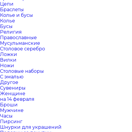
Цепи
Браслеты
Колье и бусы
Колье
Бусы
Религия
Православные
Мусульманские
Столовое серебро
Ложки
Вилки
Ножи
Столовые наборы
С эмалью
Другое
Сувениры
Женщине
на 14 февраля
Броши
Мужчине
Часы
Пирсинг
Шнурки для украшений