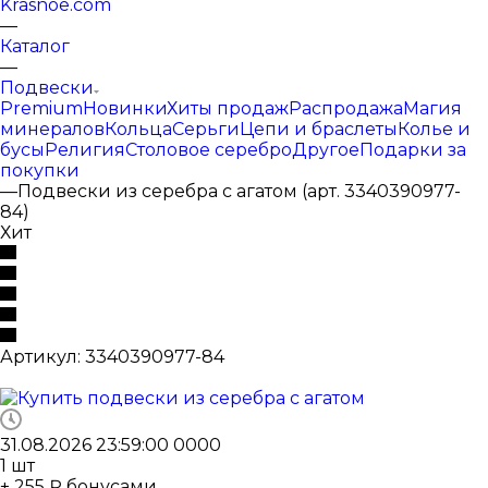
Krasnoe.com
—
Каталог
—
Подвески
Premium
Новинки
Хиты продаж
Распродажа
Магия
минералов
Кольца
Серьги
Цепи и браслеты
Колье и
бусы
Религия
Столовое серебро
Другое
Подарки за
покупки
—
Подвески из серебра с агатом (арт. 3340390977-
84)
Хит
Артикул:
3340390977-84
31.08.2026 23:59:00
0
0
0
0
1
шт
+ 255 ₽ бонусами