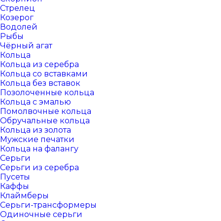
Стрелец
Козерог
Водолей
Рыбы
Чёрный агат
Кольца
Кольца из серебра
Кольца со вставками
Кольца без вставок
Позолоченные кольца
Кольца с эмалью
Помолвочные кольца
Обручальные кольца
Кольца из золота
Мужские печатки
Кольца на фалангу
Серьги
Серьги из серебра
Пусеты
Каффы
Клаймберы
Серьги-трансформеры
Одиночные серьги