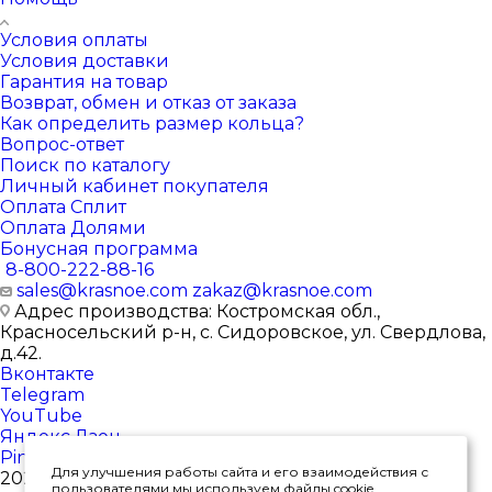
Условия оплаты
Условия доставки
Гарантия на товар
Возврат, обмен и отказ от заказа
Как определить размер кольца?
Вопрос-ответ
Поиск по каталогу
Личный кабинет покупателя
Оплата Сплит
Оплата Долями
Бонусная программа
8-800-222-88-16
sales@krasnoe.com
zakaz@krasnoe.com
Адрес производства: Костромская обл.,
Красносельский р-н, с. Сидоровское, ул. Свердлова,
д.42.
Вконтакте
Telegram
YouTube
Яндекс.Дзен
Pinterest
Для улучшения работы сайта и его взаимодействия с
2026 © Интернет-магазин ювелирных изделий от
пользователями мы используем файлы cookie.