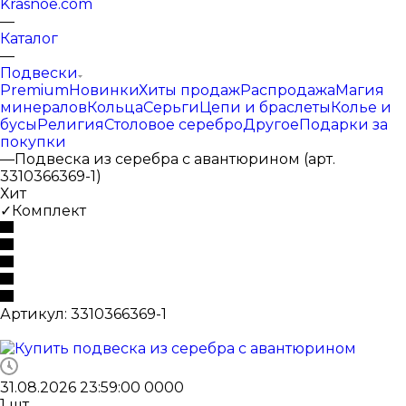
Krasnoe.com
—
Каталог
—
Подвески
Premium
Новинки
Хиты продаж
Распродажа
Магия
минералов
Кольца
Серьги
Цепи и браслеты
Колье и
бусы
Религия
Столовое серебро
Другое
Подарки за
покупки
—
Подвеска из серебра с авантюрином (арт.
3310366369-1)
Хит
✓Комплект
Артикул:
3310366369-1
31.08.2026 23:59:00
0
0
0
0
1
шт