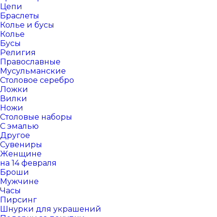
Цепи
Браслеты
Колье и бусы
Колье
Бусы
Религия
Православные
Мусульманские
Столовое серебро
Ложки
Вилки
Ножи
Столовые наборы
С эмалью
Другое
Сувениры
Женщине
на 14 февраля
Броши
Мужчине
Часы
Пирсинг
Шнурки для украшений