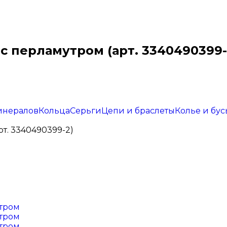
с перламутром (арт. 3340490399-
инералов
Кольца
Серьги
Цепи и браслеты
Колье и бус
рт. 3340490399-2)