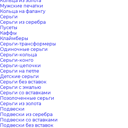
Кольца из золота
Мужские печатки
Кольца на фалангу
Серьги
Серьги из серебра
Пусеты
Каффы
Клаймберы
Серьги-трансформеры
Одиночные серьги
Серьги-кольца
Серьги-конго
Серьги-цепочки
Серьги на петле
Детские серьги
Серьги без вставок
Серьги с эмалью
Серьги со вставками
Позолоченные серьги
Серьги из золота
Подвески
Подвески из серебра
Подвески со вставками
Подвески без вставок