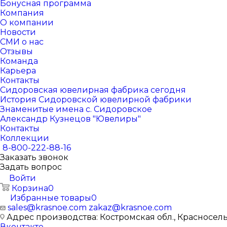
Бонусная программа
Компания
О компании
Новости
СМИ о нас
Отзывы
Команда
Карьера
Контакты
Сидоровская ювелирная фабрика сегодня
История Сидоровской ювелирной фабрики
Знаменитые имена с. Сидоровское
Александр Кузнецов "Ювелиры"
Контакты
Коллекции
8-800-222-88-16
Заказать звонок
Задать вопрос
Войти
Корзина
0
Избранные товары
0
sales@krasnoe.com
zakaz@krasnoe.com
Адрес производства: Костромская обл., Красносельск
Вконтакте