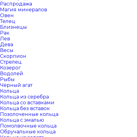
Распродажа
Магия минералов
Овен
Телец
Близнецы
Рак
Лев
Дева
Весы
Скорпион
Стрелец
Козерог
Водолей
Рыбы
Чёрный агат
Кольца
Кольца из серебра
Кольца со вставками
Кольца без вставок
Позолоченные кольца
Кольца с эмалью
Помолвочные кольца
Обручальные кольца