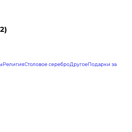
2)
ы
Религия
Столовое серебро
Другое
Подарки за