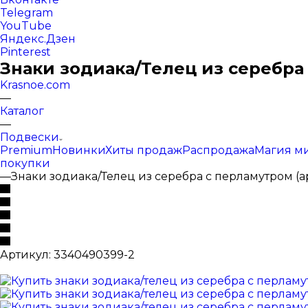
Telegram
YouTube
Яндекс.Дзен
Pinterest
Знаки зодиака/Телец из серебра 
Krasnoe.com
—
Каталог
—
Подвески
Premium
Новинки
Хиты продаж
Распродажа
Магия м
покупки
—
Знаки зодиака/Телец из серебра с перламутром (а
Артикул:
3340490399-2