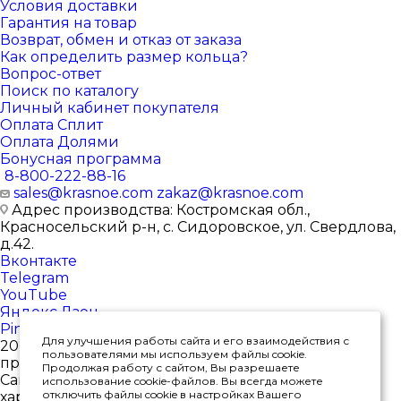
Условия доставки
Гарантия на товар
Возврат, обмен и отказ от заказа
Как определить размер кольца?
Вопрос-ответ
Поиск по каталогу
Личный кабинет покупателя
Оплата Сплит
Оплата Долями
Бонусная программа
8-800-222-88-16
sales@krasnoe.com
zakaz@krasnoe.com
Адрес производства: Костромская обл.,
Красносельский р-н, с. Сидоровское, ул. Свердлова,
д.42.
Вконтакте
Telegram
YouTube
Яндекс.Дзен
Pinterest
Для улучшения работы сайта и его взаимодействия с
2026 © Интернет-магазин ювелирных изделий от
пользователями мы используем файлы cookie.
производителя
Продолжая работу с сайтом, Вы разрешаете
Сайт носит исключительно информационный
использование cookie-файлов. Вы всегда можете
отключить файлы cookie в настройках Вашего
характер, и ни при каких условиях не является