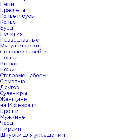
Цепи
Браслеты
Колье и бусы
Колье
Бусы
Религия
Православные
Мусульманские
Столовое серебро
Ложки
Вилки
Ножи
Столовые наборы
С эмалью
Другое
Сувениры
Женщине
на 14 февраля
Броши
Мужчине
Часы
Пирсинг
Шнурки для украшений