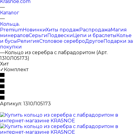
Krasnoe.com
—
Каталог
—
Кольца
Premium
Новинки
Хиты продаж
Распродажа
Магия
минералов
Серьги
Подвески
Цепи и браслеты
Колье
и бусы
Религия
Столовое серебро
Другое
Подарки за
покупки
—
Кольцо из серебра с лабрадоритом (Арт.
1310Л05173)
Хит
✓Комплект
Артикул:
1310Л05173