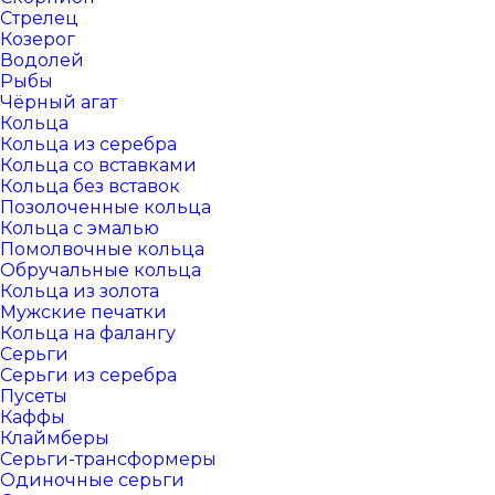
Стрелец
Козерог
Водолей
Рыбы
Чёрный агат
Кольца
Кольца из серебра
Кольца со вставками
Кольца без вставок
Позолоченные кольца
Кольца с эмалью
Помолвочные кольца
Обручальные кольца
Кольца из золота
Мужские печатки
Кольца на фалангу
Серьги
Серьги из серебра
Пусеты
Каффы
Клаймберы
Серьги-трансформеры
Одиночные серьги