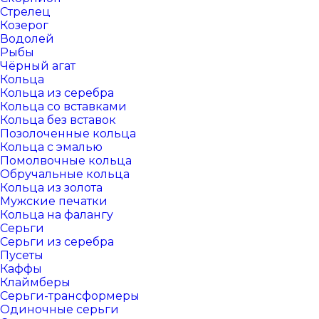
Стрелец
Козерог
Водолей
Рыбы
Чёрный агат
Кольца
Кольца из серебра
Кольца со вставками
Кольца без вставок
Позолоченные кольца
Кольца с эмалью
Помолвочные кольца
Обручальные кольца
Кольца из золота
Мужские печатки
Кольца на фалангу
Серьги
Серьги из серебра
Пусеты
Каффы
Клаймберы
Серьги-трансформеры
Одиночные серьги