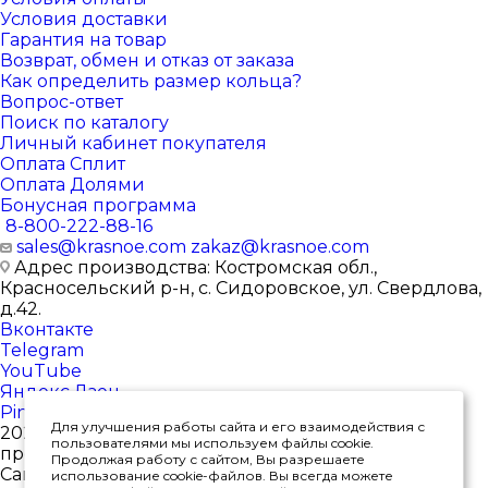
Условия доставки
Гарантия на товар
Возврат, обмен и отказ от заказа
Как определить размер кольца?
Вопрос-ответ
Поиск по каталогу
Личный кабинет покупателя
Оплата Сплит
Оплата Долями
Бонусная программа
8-800-222-88-16
sales@krasnoe.com
zakaz@krasnoe.com
Адрес производства: Костромская обл.,
Красносельский р-н, с. Сидоровское, ул. Свердлова,
д.42.
Вконтакте
Telegram
YouTube
Яндекс.Дзен
Pinterest
Для улучшения работы сайта и его взаимодействия с
2026 © Интернет-магазин ювелирных изделий от
пользователями мы используем файлы cookie.
производителя
Продолжая работу с сайтом, Вы разрешаете
Сайт носит исключительно информационный
использование cookie-файлов. Вы всегда можете