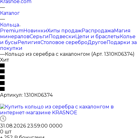
Krasnoe.com
—
Каталог
—
Кольца
Premium
Новинки
Хиты продаж
Распродажа
Магия
минералов
Серьги
Подвески
Цепи и браслеты
Колье
и бусы
Религия
Столовое серебро
Другое
Подарки за
покупки
—
Кольцо из серебра с кахалонгом (Арт. 1310К06374)
Хит
Артикул:
1310К06374
31.08.2026 23:59:00
0
0
0
0
0
шт
+ 252 ₽ бонусами