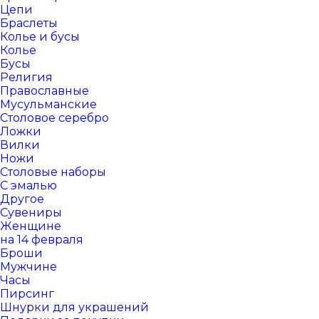
Цепи
Браслеты
Колье и бусы
Колье
Бусы
Религия
Православные
Мусульманские
Столовое серебро
Ложки
Вилки
Ножи
Столовые наборы
С эмалью
Другое
Сувениры
Женщине
на 14 февраля
Броши
Мужчине
Часы
Пирсинг
Шнурки для украшений