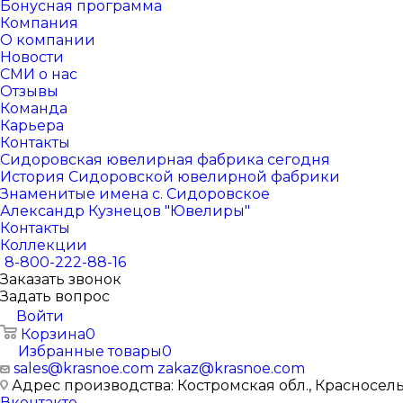
Бонусная программа
Компания
О компании
Новости
СМИ о нас
Отзывы
Команда
Карьера
Контакты
Сидоровская ювелирная фабрика сегодня
История Сидоровской ювелирной фабрики
Знаменитые имена с. Сидоровское
Александр Кузнецов "Ювелиры"
Контакты
Коллекции
8-800-222-88-16
Заказать звонок
Задать вопрос
Войти
Корзина
0
Избранные товары
0
sales@krasnoe.com
zakaz@krasnoe.com
Адрес производства: Костромская обл., Красносельск
Вконтакте