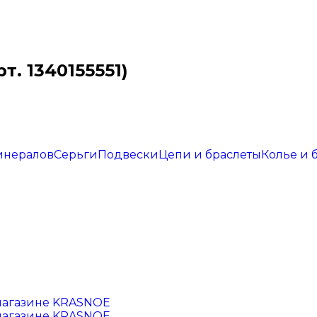
т. 1340155551)
инералов
Серьги
Подвески
Цепи и браслеты
Колье и 