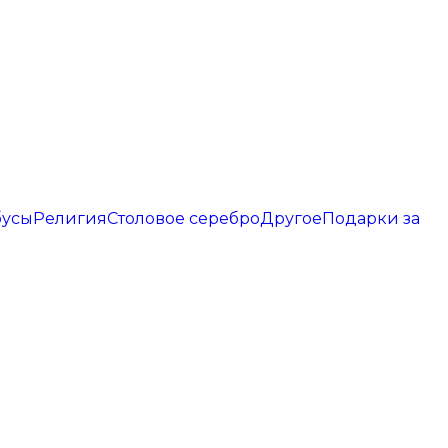
бусы
Религия
Столовое серебро
Другое
Подарки за