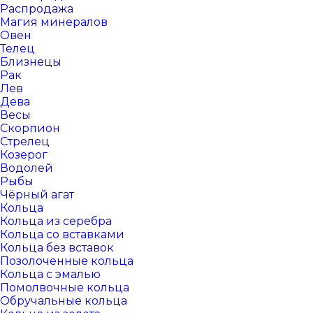
Распродажа
Магия минералов
Овен
Телец
Близнецы
Рак
Лев
Дева
Весы
Скорпион
Стрелец
Козерог
Водолей
Рыбы
Чёрный агат
Кольца
Кольца из серебра
Кольца со вставками
Кольца без вставок
Позолоченные кольца
Кольца с эмалью
Помолвочные кольца
Обручальные кольца