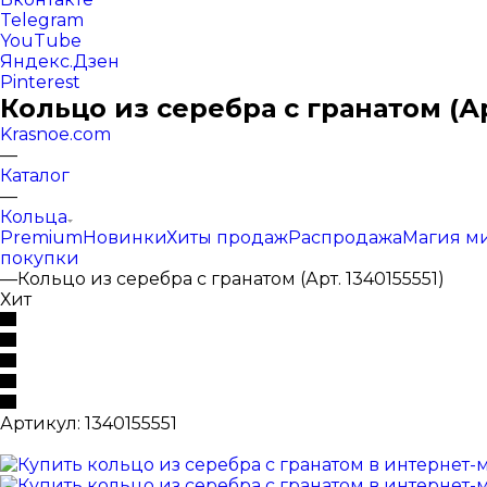
Telegram
YouTube
Яндекс.Дзен
Pinterest
Кольцо из серебра с гранатом (Ар
Krasnoe.com
—
Каталог
—
Кольца
Premium
Новинки
Хиты продаж
Распродажа
Магия м
покупки
—
Кольцо из серебра с гранатом (Арт. 1340155551)
Хит
Артикул:
1340155551