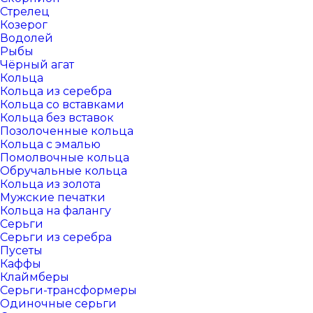
Стрелец
Козерог
Водолей
Рыбы
Чёрный агат
Кольца
Кольца из серебра
Кольца со вставками
Кольца без вставок
Позолоченные кольца
Кольца с эмалью
Помолвочные кольца
Обручальные кольца
Кольца из золота
Мужские печатки
Кольца на фалангу
Серьги
Серьги из серебра
Пусеты
Каффы
Клаймберы
Серьги-трансформеры
Одиночные серьги