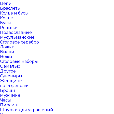
Цепи
Браслеты
Колье и бусы
Колье
Бусы
Религия
Православные
Мусульманские
Столовое серебро
Ложки
Вилки
Ножи
Столовые наборы
С эмалью
Другое
Сувениры
Женщине
на 14 февраля
Броши
Мужчине
Часы
Пирсинг
Шнурки для украшений