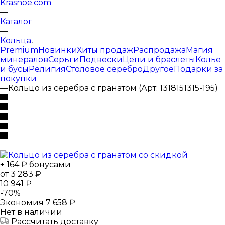
Krasnoe.com
—
Каталог
—
Кольца
Premium
Новинки
Хиты продаж
Распродажа
Магия
минералов
Серьги
Подвески
Цепи и браслеты
Колье
и бусы
Религия
Столовое серебро
Другое
Подарки за
покупки
—
Кольцо из серебра с гранатом (Арт. 1318151315-195)
+ 164 ₽ бонусами
от
3 283 ₽
10 941 ₽
-
70
%
Экономия
7 658 ₽
Нет в наличии
Рассчитать доставку