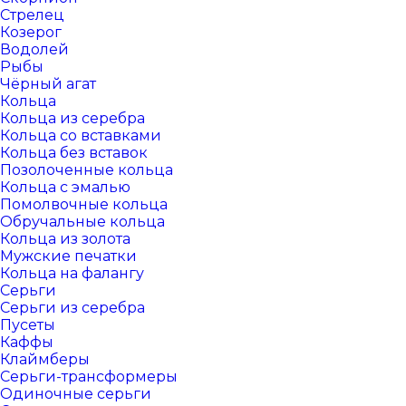
Стрелец
Козерог
Водолей
Рыбы
Чёрный агат
Кольца
Кольца из серебра
Кольца со вставками
Кольца без вставок
Позолоченные кольца
Кольца с эмалью
Помолвочные кольца
Обручальные кольца
Кольца из золота
Мужские печатки
Кольца на фалангу
Серьги
Серьги из серебра
Пусеты
Каффы
Клаймберы
Серьги-трансформеры
Одиночные серьги