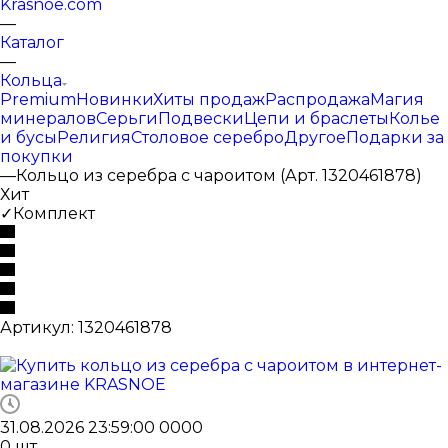
Krasnoe.com
—
Каталог
—
Кольца
Premium
Новинки
Хиты продаж
Распродажа
Магия
минералов
Серьги
Подвески
Цепи и браслеты
Колье
и бусы
Религия
Столовое серебро
Другое
Подарки за
покупки
—
Кольцо из серебра с чароитом (Арт. 1320461878)
Хит
✓Комплект
Артикул:
1320461878
31.08.2026 23:59:00
0
0
0
0
0
шт