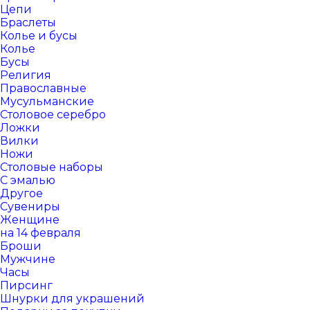
Цепи
Браслеты
Колье и бусы
Колье
Бусы
Религия
Православные
Мусульманские
Столовое серебро
Ложки
Вилки
Ножи
Столовые наборы
С эмалью
Другое
Сувениры
Женщине
на 14 февраля
Броши
Мужчине
Часы
Пирсинг
Шнурки для украшений