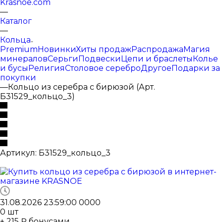
Krasnoe.com
—
Каталог
—
Кольца
Premium
Новинки
Хиты продаж
Распродажа
Магия
минералов
Серьги
Подвески
Цепи и браслеты
Колье
и бусы
Религия
Столовое серебро
Другое
Подарки за
покупки
—
Кольцо из серебра с бирюзой (Арт.
Б31529_кольцо_3)
Артикул:
Б31529_кольцо_3
31.08.2026 23:59:00
0
0
0
0
0
шт
+ 215 ₽ бонусами