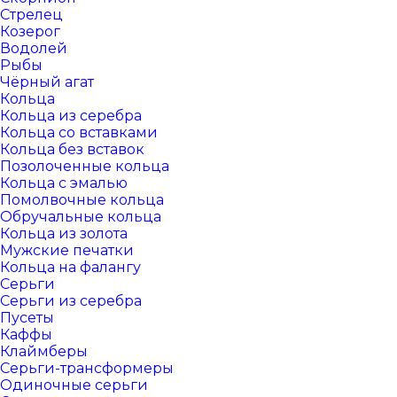
Стрелец
Козерог
Водолей
Рыбы
Чёрный агат
Кольца
Кольца из серебра
Кольца со вставками
Кольца без вставок
Позолоченные кольца
Кольца с эмалью
Помолвочные кольца
Обручальные кольца
Кольца из золота
Мужские печатки
Кольца на фалангу
Серьги
Серьги из серебра
Пусеты
Каффы
Клаймберы
Серьги-трансформеры
Одиночные серьги