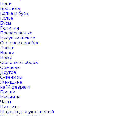
Цепи
Браслеты
Колье и бусы
Колье
Бусы
Религия
Православные
Мусульманские
Столовое серебро
Ложки
Вилки
Ножи
Столовые наборы
С эмалью
Другое
Сувениры
Женщине
на 14 февраля
Броши
Мужчине
Часы
Пирсинг
Шнурки для украшений