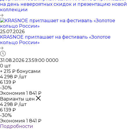
на день невероятных скидок и презентацию новой
коллекции
25.07.2026
KRASNOE приглашает на фестиваль «Золотое
кольцо России»
31.08.2026 23:59:00
0
0
0
0
0
шт
+ 215 ₽ бонусами
4 298
₽
/шт
6 139
₽
-
30
%
Экономия
1 841
₽
Варианты цен
4 298
₽
/шт
6 139
₽
-
30
%
Экономия
1 841
₽
Подробности