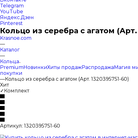
Telegram
YouTube
Яндекс.Дзен
Pinterest
Кольцо из серебра с агатом (Арт.
Krasnoe.com
—
Каталог
—
Кольца
Premium
Новинки
Хиты продаж
Распродажа
Магия м
покупки
—
Кольцо из серебра с агатом (Арт. 1320395751-60)
Хит
✓Комплект
Артикул:
1320395751-60