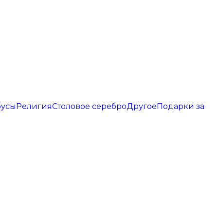
бусы
Религия
Столовое серебро
Другое
Подарки за