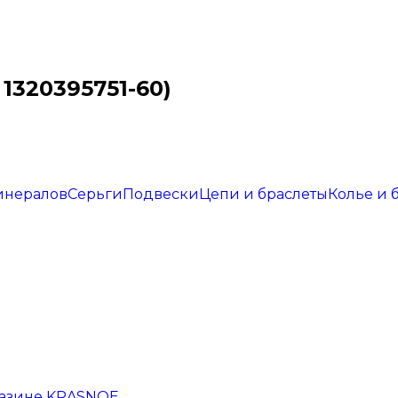
 1320395751-60)
инералов
Серьги
Подвески
Цепи и браслеты
Колье и 