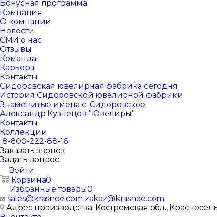
Бонусная программа
Компания
О компании
Новости
СМИ о нас
Отзывы
Команда
Карьера
Контакты
Сидоровская ювелирная фабрика сегодня
История Сидоровской ювелирной фабрики
Знаменитые имена с. Сидоровское
Александр Кузнецов "Ювелиры"
Контакты
Коллекции
8-800-222-88-16
Заказать звонок
Задать вопрос
Войти
Корзина
0
Избранные товары
0
sales@krasnoe.com
zakaz@krasnoe.com
Адрес производства: Костромская обл., Красносельск
Вконтакте