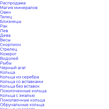
Распродажа
Магия минералов
Овен
Телец
Близнецы
Рак
Лев
Дева
Весы
Скорпион
Стрелец
Козерог
Водолей
Рыбы
Чёрный агат
Кольца
Кольца из серебра
Кольца со вставками
Кольца без вставок
Позолоченные кольца
Кольца с эмалью
Помолвочные кольца
Обручальные кольца