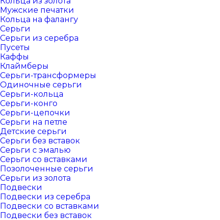
Кольца из золота
Мужские печатки
Кольца на фалангу
Серьги
Серьги из серебра
Пусеты
Каффы
Клаймберы
Серьги-трансформеры
Одиночные серьги
Серьги-кольца
Серьги-конго
Серьги-цепочки
Серьги на петле
Детские серьги
Серьги без вставок
Серьги с эмалью
Серьги со вставками
Позолоченные серьги
Серьги из золота
Подвески
Подвески из серебра
Подвески со вставками
Подвески без вставок