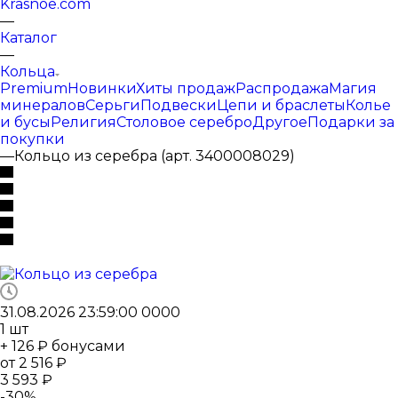
Krasnoe.com
—
Каталог
—
Кольца
Premium
Новинки
Хиты продаж
Распродажа
Магия
минералов
Серьги
Подвески
Цепи и браслеты
Колье
и бусы
Религия
Столовое серебро
Другое
Подарки за
покупки
—
Кольцо из серебра (арт. 3400008029)
31.08.2026 23:59:00
0
0
0
0
1
шт
+ 126 ₽ бонусами
от
2 516 ₽
3 593 ₽
-
30
%