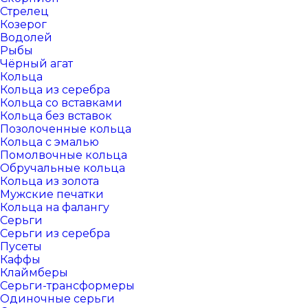
Стрелец
Козерог
Водолей
Рыбы
Чёрный агат
Кольца
Кольца из серебра
Кольца со вставками
Кольца без вставок
Позолоченные кольца
Кольца с эмалью
Помолвочные кольца
Обручальные кольца
Кольца из золота
Мужские печатки
Кольца на фалангу
Серьги
Серьги из серебра
Пусеты
Каффы
Клаймберы
Серьги-трансформеры
Одиночные серьги