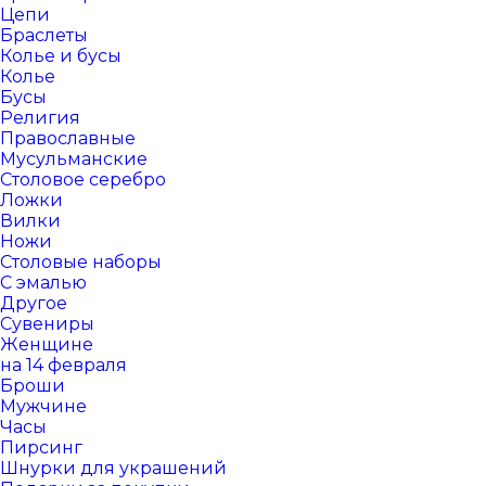
Цепи
Браслеты
Колье и бусы
Колье
Бусы
Религия
Православные
Мусульманские
Столовое серебро
Ложки
Вилки
Ножи
Столовые наборы
С эмалью
Другое
Сувениры
Женщине
на 14 февраля
Броши
Мужчине
Часы
Пирсинг
Шнурки для украшений