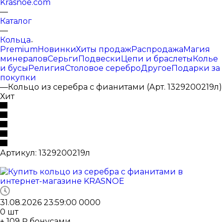
Krasnoe.com
—
Каталог
—
Кольца
Premium
Новинки
Хиты продаж
Распродажа
Магия
минералов
Серьги
Подвески
Цепи и браслеты
Колье
и бусы
Религия
Столовое серебро
Другое
Подарки за
покупки
—
Кольцо из серебра с фианитами (Арт. 1329200219л)
Хит
Артикул:
1329200219л
31.08.2026 23:59:00
0
0
0
0
0
шт
+ 109 ₽ бонусами