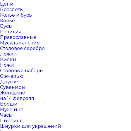
Цепи
Браслеты
Колье и бусы
Колье
Бусы
Религия
Православные
Мусульманские
Столовое серебро
Ложки
Вилки
Ножи
Столовые наборы
С эмалью
Другое
Сувениры
Женщине
на 14 февраля
Броши
Мужчине
Часы
Пирсинг
Шнурки для украшений