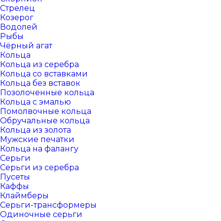
Стрелец
Козерог
Водолей
Рыбы
Чёрный агат
Кольца
Кольца из серебра
Кольца со вставками
Кольца без вставок
Позолоченные кольца
Кольца с эмалью
Помолвочные кольца
Обручальные кольца
Кольца из золота
Мужские печатки
Кольца на фалангу
Серьги
Серьги из серебра
Пусеты
Каффы
Клаймберы
Серьги-трансформеры
Одиночные серьги