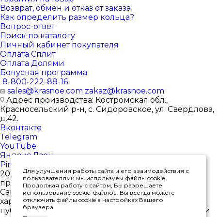
Возврат, обмен и отказ от заказа
Как определить размер кольца?
Вопрос-ответ
Поиск по каталогу
Личный кабинет покупателя
Оплата Сплит
Оплата Долями
Бонусная программа
8-800-222-88-16
sales@krasnoe.com
zakaz@krasnoe.com
Адрес производства: Костромская обл.,
Красносельский р-н, с. Сидоровское, ул. Свердлова,
д.42.
Вконтакте
Telegram
YouTube
Яндекс.Дзен
Pinterest
Для улучшения работы сайта и его взаимодействия с
2026 © Интернет-магазин ювелирных изделий от
пользователями мы используем файлы cookie.
производителя
Продолжая работу с сайтом, Вы разрешаете
Сайт носит исключительно информационный
использование cookie-файлов. Вы всегда можете
отключить файлы cookie в настройках Вашего
характер, и ни при каких условиях не является
браузера.
публичной офертой, определяемой положениями