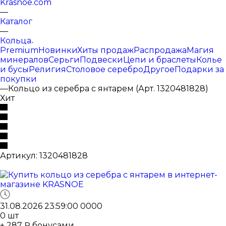
Krasnoe.com
—
Каталог
—
Кольца
Premium
Новинки
Хиты продаж
Распродажа
Магия
минералов
Серьги
Подвески
Цепи и браслеты
Колье
и бусы
Религия
Столовое серебро
Другое
Подарки за
покупки
—
Кольцо из серебра с янтарем (Арт. 1320481828)
Хит
Артикул:
1320481828
31.08.2026 23:59:00
0
0
0
0
0
шт
+ 287 ₽ бонусами