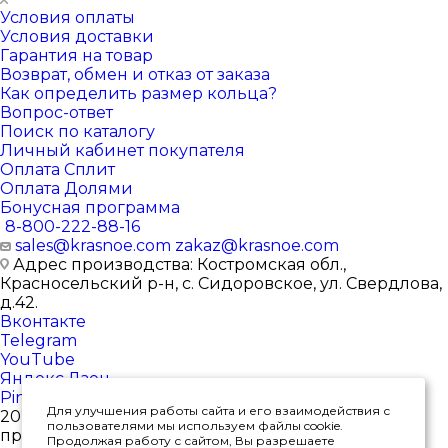
Условия оплаты
Условия доставки
Гарантия на товар
Возврат, обмен и отказ от заказа
Как определить размер кольца?
Вопрос-ответ
Поиск по каталогу
Личный кабинет покупателя
Оплата Сплит
Оплата Долями
Бонусная программа
8-800-222-88-16
sales@krasnoe.com
zakaz@krasnoe.com
Адрес производства: Костромская обл.,
Красносельский р-н, с. Сидоровское, ул. Свердлова,
д.42.
Вконтакте
Telegram
YouTube
Яндекс.Дзен
Pinterest
Для улучшения работы сайта и его взаимодействия с
2026 © Интернет-магазин ювелирных изделий от
пользователями мы используем файлы cookie.
производителя
Продолжая работу с сайтом, Вы разрешаете