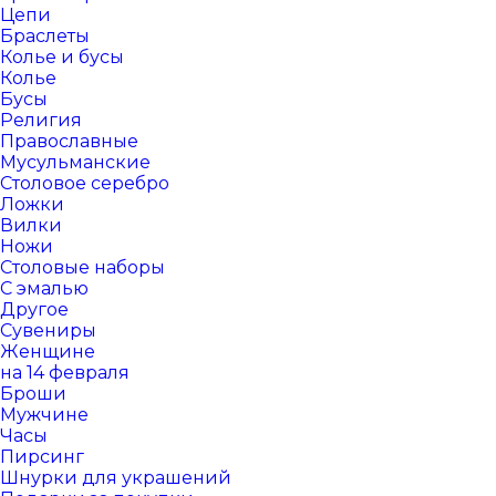
Цепи
Браслеты
Колье и бусы
Колье
Бусы
Религия
Православные
Мусульманские
Столовое серебро
Ложки
Вилки
Ножи
Столовые наборы
С эмалью
Другое
Сувениры
Женщине
на 14 февраля
Броши
Мужчине
Часы
Пирсинг
Шнурки для украшений