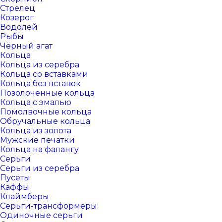
Стрелец
Козерог
Водолей
Рыбы
Чёрный агат
Кольца
Кольца из серебра
Кольца со вставками
Кольца без вставок
Позолоченные кольца
Кольца с эмалью
Помолвочные кольца
Обручальные кольца
Кольца из золота
Мужские печатки
Кольца на фалангу
Серьги
Серьги из серебра
Пусеты
Каффы
Клаймберы
Серьги-трансформеры
Одиночные серьги