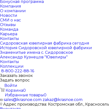
Бонусная программа
Компания
О компании
Новости
СМИ о нас
Отзывы
Команда
Карьера
Контакты
Сидоровская ювелирная фабрика сегодня
История Сидоровской ювелирной фабрики
Знаменитые имена с. Сидоровское
Александр Кузнецов "Ювелиры"
Контакты
Коллекции
8-800-222-88-16
Заказать звонок
Задать вопрос
Войти
Корзина
0
Избранные товары
0
sales@krasnoe.com
zakaz@krasnoe.com
Адрес производства: Костромская обл., Красносельск
Вконтакте