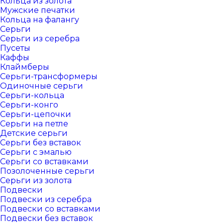
Кольца из золота
Мужские печатки
Кольца на фалангу
Серьги
Серьги из серебра
Пусеты
Каффы
Клаймберы
Серьги-трансформеры
Одиночные серьги
Серьги-кольца
Серьги-конго
Серьги-цепочки
Серьги на петле
Детские серьги
Серьги без вставок
Серьги с эмалью
Серьги со вставками
Позолоченные серьги
Серьги из золота
Подвески
Подвески из серебра
Подвески со вставками
Подвески без вставок