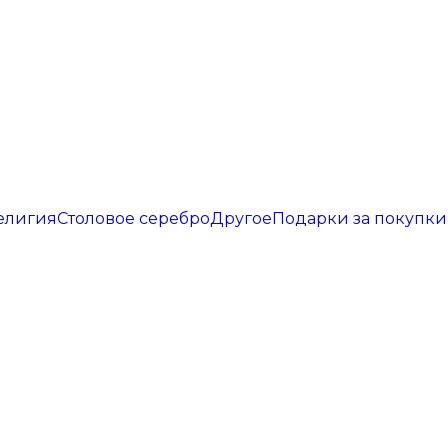
елигия
Столовое серебро
Другое
Подарки за покупки