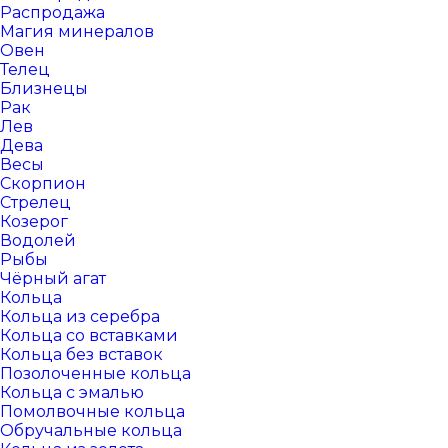
Распродажа
Магия минералов
Овен
Телец
Близнецы
Рак
Лев
Дева
Весы
Скорпион
Стрелец
Козерог
Водолей
Рыбы
Чёрный агат
Кольца
Кольца из серебра
Кольца со вставками
Кольца без вставок
Позолоченные кольца
Кольца с эмалью
Помолвочные кольца
Обручальные кольца