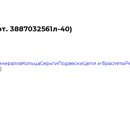
т. 3887032561л-40)
инералов
Кольца
Серьги
Подвески
Цепи и браслеты
Р
)