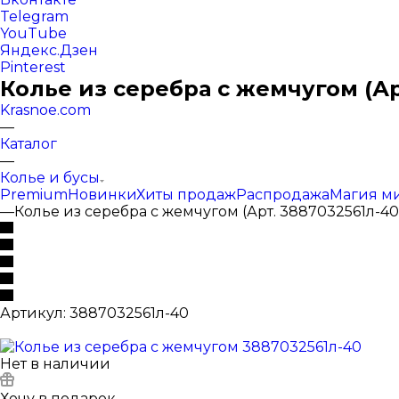
Telegram
YouTube
Яндекс.Дзен
Pinterest
Колье из серебра с жемчугом (Ар
Krasnoe.com
—
Каталог
—
Колье и бусы
Premium
Новинки
Хиты продаж
Распродажа
Магия м
—
Колье из серебра с жемчугом (Арт. 3887032561л-40
Артикул:
3887032561л-40
Нет в наличии
Хочу в подарок