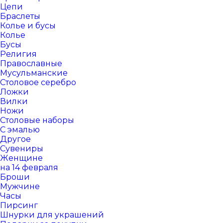
Цепи
Браслеты
Колье и бусы
Колье
Бусы
Религия
Православные
Мусульманские
Столовое серебро
Ложки
Вилки
Ножи
Столовые наборы
С эмалью
Другое
Сувениры
Женщине
на 14 февраля
Броши
Мужчине
Часы
Пирсинг
Шнурки для украшений