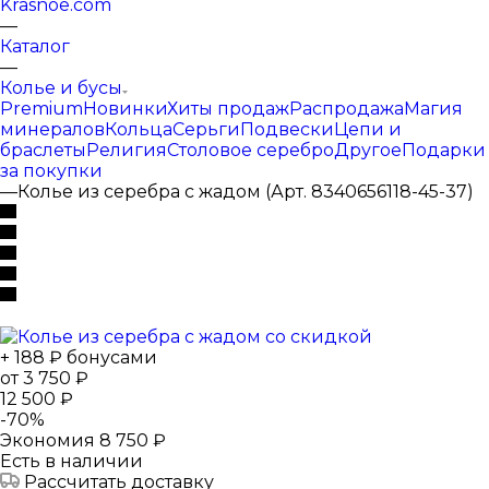
Krasnoe.com
—
Каталог
—
Колье и бусы
Premium
Новинки
Хиты продаж
Распродажа
Магия
минералов
Кольца
Серьги
Подвески
Цепи и
браслеты
Религия
Столовое серебро
Другое
Подарки
за покупки
—
Колье из серебра с жадом (Арт. 8340656118-45-37)
+ 188 ₽ бонусами
от
3 750 ₽
12 500 ₽
-
70
%
Экономия
8 750 ₽
Есть в наличии
Рассчитать доставку