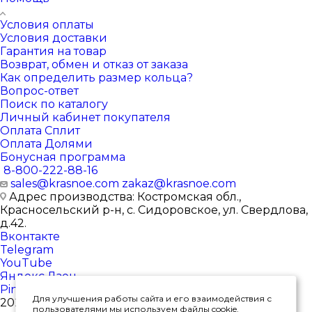
Условия оплаты
Условия доставки
Гарантия на товар
Возврат, обмен и отказ от заказа
Как определить размер кольца?
Вопрос-ответ
Поиск по каталогу
Личный кабинет покупателя
Оплата Сплит
Оплата Долями
Бонусная программа
8-800-222-88-16
sales@krasnoe.com
zakaz@krasnoe.com
Адрес производства: Костромская обл.,
Красносельский р-н, с. Сидоровское, ул. Свердлова,
д.42.
Вконтакте
Telegram
YouTube
Яндекс.Дзен
Pinterest
Для улучшения работы сайта и его взаимодействия с
2026 © Интернет-магазин ювелирных изделий от
пользователями мы используем файлы cookie.