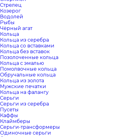
Стрелец
Козерог
Водолей
Рыбы
Чёрный агат
Кольца
Кольца из серебра
Кольца со вставками
Кольца без вставок
Позолоченные кольца
Кольца с эмалью
Помолвочные кольца
Обручальные кольца
Кольца из золота
Мужские печатки
Кольца на фалангу
Серьги
Серьги из серебра
Пусеты
Каффы
Клаймберы
Серьги-трансформеры
Одиночные серьги