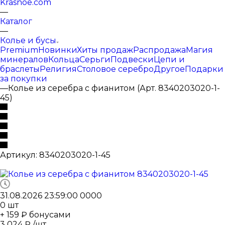
Krasnoe.com
—
Каталог
—
Колье и бусы
Premium
Новинки
Хиты продаж
Распродажа
Магия
минералов
Кольца
Серьги
Подвески
Цепи и
браслеты
Религия
Столовое серебро
Другое
Подарки
за покупки
—
Колье из серебра с фианитом (Арт. 8340203020-1-
45)
Артикул:
8340203020-1-45
31.08.2026 23:59:00
0
0
0
0
0
шт
+ 159 ₽ бонусами
3 024
₽
/шт