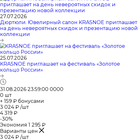
27.07.2026
Дюртюли. Ювелирный салон KRASNOE приглашает
на день невероятных скидок и презентацию новой
коллекции
25.07.2026
KRASNOE приглашает на фестиваль «Золотое
кольцо России»
31.08.2026 23:59:00
0
0
0
0
0
шт
+ 159 ₽ бонусами
3 024
₽
/шт
4 319
₽
-
30
%
Экономия
1 295
₽
Варианты цен
3 024
₽
/шт