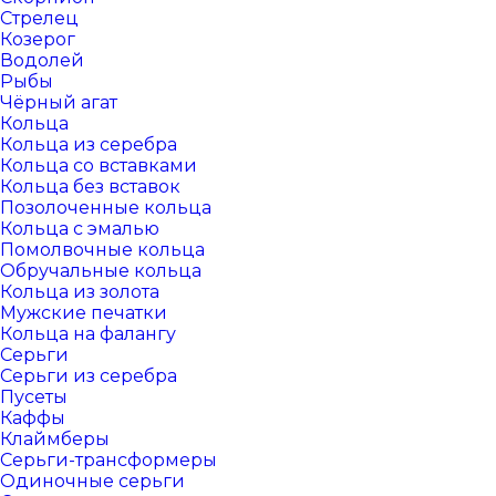
Стрелец
Козерог
Водолей
Рыбы
Чёрный агат
Кольца
Кольца из серебра
Кольца со вставками
Кольца без вставок
Позолоченные кольца
Кольца с эмалью
Помолвочные кольца
Обручальные кольца
Кольца из золота
Мужские печатки
Кольца на фалангу
Серьги
Серьги из серебра
Пусеты
Каффы
Клаймберы
Серьги-трансформеры
Одиночные серьги