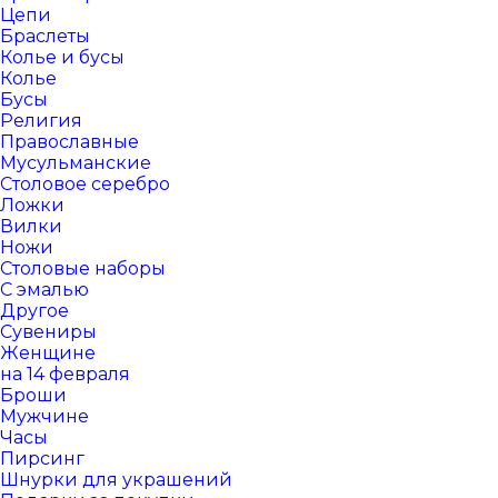
Цепи
Браслеты
Колье и бусы
Колье
Бусы
Религия
Православные
Мусульманские
Столовое серебро
Ложки
Вилки
Ножи
Столовые наборы
С эмалью
Другое
Сувениры
Женщине
на 14 февраля
Броши
Мужчине
Часы
Пирсинг
Шнурки для украшений