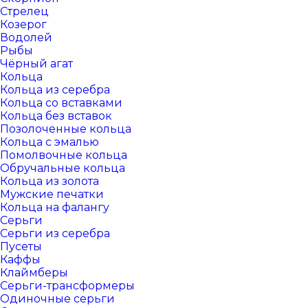
Стрелец
Козерог
Водолей
Рыбы
Чёрный агат
Кольца
Кольца из серебра
Кольца со вставками
Кольца без вставок
Позолоченные кольца
Кольца с эмалью
Помолвочные кольца
Обручальные кольца
Кольца из золота
Мужские печатки
Кольца на фалангу
Серьги
Серьги из серебра
Пусеты
Каффы
Клаймберы
Серьги-трансформеры
Одиночные серьги