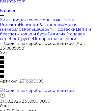
Krasnoe.com
—
Каталог
—
Хиты продаж ювелирного магазина
Premium
Новинки
Распродажа
Магия
минералов
Кольца
Серьги
Подвески
Цепи и
браслеты
Колье и бусы
Религия
Столовое
серебро
Другое
Подарки за покупки
—
Серьги из серебра с сердоликом (Арт.
2318685098)
Хит
Артикул:
2318685098
31.08.2026 23:59:00
0
0
0
0
0
шт
+ 322 ₽ бонусами