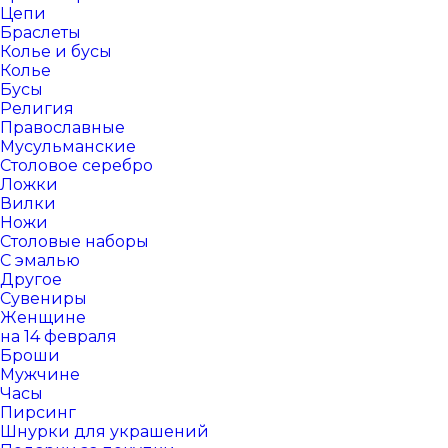
Цепи
Браслеты
Колье и бусы
Колье
Бусы
Религия
Православные
Мусульманские
Столовое серебро
Ложки
Вилки
Ножи
Столовые наборы
С эмалью
Другое
Сувениры
Женщине
на 14 февраля
Броши
Мужчине
Часы
Пирсинг
Шнурки для украшений