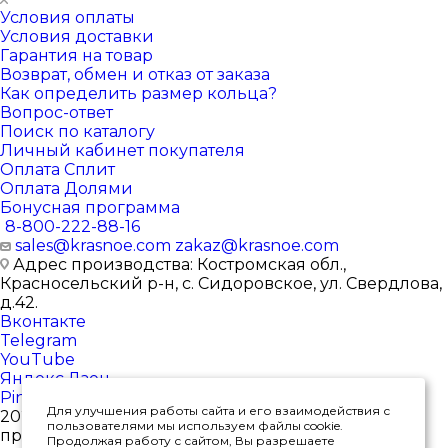
Условия оплаты
Условия доставки
Гарантия на товар
Возврат, обмен и отказ от заказа
Как определить размер кольца?
Вопрос-ответ
Поиск по каталогу
Личный кабинет покупателя
Оплата Сплит
Оплата Долями
Бонусная программа
8-800-222-88-16
sales@krasnoe.com
zakaz@krasnoe.com
Адрес производства: Костромская обл.,
Красносельский р-н, с. Сидоровское, ул. Свердлова,
д.42.
Вконтакте
Telegram
YouTube
Яндекс.Дзен
Pinterest
Для улучшения работы сайта и его взаимодействия с
2026 © Интернет-магазин ювелирных изделий от
пользователями мы используем файлы cookie.
производителя
Продолжая работу с сайтом, Вы разрешаете