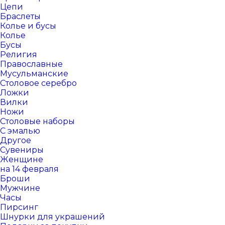
Цепи
Браслеты
Колье и бусы
Колье
Бусы
Религия
Православные
Мусульманские
Столовое серебро
Ложки
Вилки
Ножи
Столовые наборы
С эмалью
Другое
Сувениры
Женщине
на 14 февраля
Броши
Мужчине
Часы
Пирсинг
Шнурки для украшений