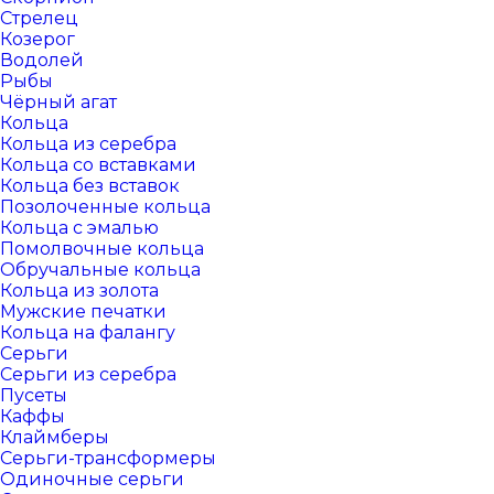
Стрелец
Козерог
Водолей
Рыбы
Чёрный агат
Кольца
Кольца из серебра
Кольца со вставками
Кольца без вставок
Позолоченные кольца
Кольца с эмалью
Помолвочные кольца
Обручальные кольца
Кольца из золота
Мужские печатки
Кольца на фалангу
Серьги
Серьги из серебра
Пусеты
Каффы
Клаймберы
Серьги-трансформеры
Одиночные серьги