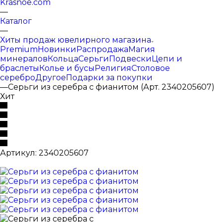
Krasnoe.com
—
Каталог
—
Хиты продаж ювелирного магазина
Premium
Новинки
Распродажа
Магия
минералов
Кольца
Серьги
Подвески
Цепи и
браслеты
Колье и бусы
Религия
Столовое
серебро
Другое
Подарки за покупки
—
Серьги из серебра с фианитом (Арт. 2340205607)
Хит
Артикул:
2340205607