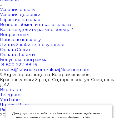
Условия оплаты
Условия доставки
Гарантия на товар
Возврат, обмен и отказ от заказа
Как определить размер кольца?
Вопрос-ответ
Поиск по каталогу
Личный кабинет покупателя
Оплата Сплит
Оплата Долями
Бонусная программа
8-800-222-88-16
sales@krasnoe.com
zakaz@krasnoe.com
Адрес производства: Костромская обл.,
Красносельский р-н, с. Сидоровское, ул. Свердлова,
д.42.
Вконтакте
Telegram
YouTube
Яндекс.Дзен
Pinterest
Для улучшения работы сайта и его взаимодействия с
2026 © Интернет-магазин ювелирных изделий от
пользователями мы используем файлы cookie.