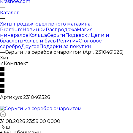
Krasnoe.com
—
Каталог
—
Хиты продаж ювелирного магазина
Premium
Новинки
Распродажа
Магия
минералов
Кольца
Серьги
Подвески
Цепи и
браслеты
Колье и бусы
Религия
Столовое
серебро
Другое
Подарки за покупки
—
Серьги из серебра с чароитом (Арт. 2310461526)
Хит
✓Комплект
Артикул:
2310461526
31.08.2026 23:59:00
0
0
0
0
16
шт
+ 661 ₽ бонусами