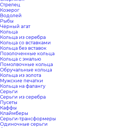
Стрелец
Козерог
Водолей
Рыбы
Чёрный агат
Кольца
Кольца из серебра
Кольца со вставками
Кольца без вставок
Позолоченные кольца
Кольца с эмалью
Помолвочные кольца
Обручальные кольца
Кольца из золота
Мужские печатки
Кольца на фалангу
Серьги
Серьги из серебра
Пусеты
Каффы
Клаймберы
Серьги-трансформеры
Одиночные серьги