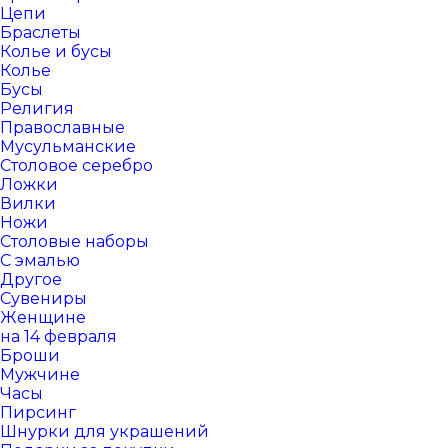
Цепи
Браслеты
Колье и бусы
Колье
Бусы
Религия
Православные
Мусульманские
Столовое серебро
Ложки
Вилки
Ножи
Столовые наборы
С эмалью
Другое
Сувениры
Женщине
на 14 февраля
Броши
Мужчине
Часы
Пирсинг
Шнурки для украшений