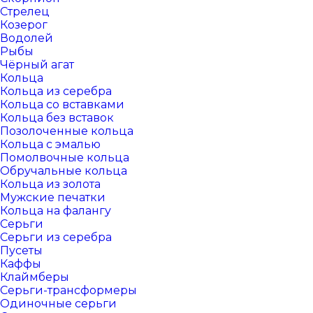
Стрелец
Козерог
Водолей
Рыбы
Чёрный агат
Кольца
Кольца из серебра
Кольца со вставками
Кольца без вставок
Позолоченные кольца
Кольца с эмалью
Помолвочные кольца
Обручальные кольца
Кольца из золота
Мужские печатки
Кольца на фалангу
Серьги
Серьги из серебра
Пусеты
Каффы
Клаймберы
Серьги-трансформеры
Одиночные серьги