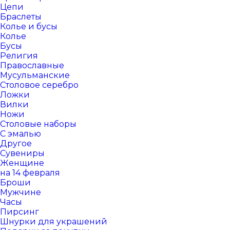
Цепи
Браслеты
Колье и бусы
Колье
Бусы
Религия
Православные
Мусульманские
Столовое серебро
Ложки
Вилки
Ножи
Столовые наборы
С эмалью
Другое
Сувениры
Женщине
на 14 февраля
Броши
Мужчине
Часы
Пирсинг
Шнурки для украшений