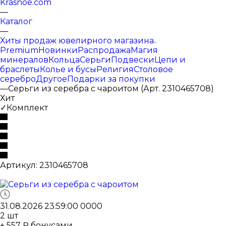
Krasnoe.com
—
Каталог
—
Хиты продаж ювелирного магазина
Premium
Новинки
Распродажа
Магия
минералов
Кольца
Серьги
Подвески
Цепи и
браслеты
Колье и бусы
Религия
Столовое
серебро
Другое
Подарки за покупки
—
Серьги из серебра с чароитом (Арт. 2310465708)
Хит
✓Комплект
Артикул:
2310465708
31.08.2026 23:59:00
0
0
0
0
2
шт
+ 557 ₽ бонусами