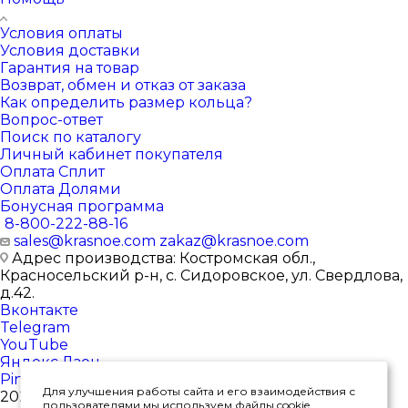
Условия оплаты
Условия доставки
Гарантия на товар
Возврат, обмен и отказ от заказа
Как определить размер кольца?
Вопрос-ответ
Поиск по каталогу
Личный кабинет покупателя
Оплата Сплит
Оплата Долями
Бонусная программа
8-800-222-88-16
sales@krasnoe.com
zakaz@krasnoe.com
Адрес производства: Костромская обл.,
Красносельский р-н, с. Сидоровское, ул. Свердлова,
д.42.
Вконтакте
Telegram
YouTube
Яндекс.Дзен
Pinterest
Для улучшения работы сайта и его взаимодействия с
2026 © Интернет-магазин ювелирных изделий от
пользователями мы используем файлы cookie.