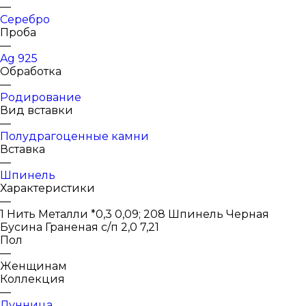
—
Серебро
Проба
—
Ag 925
Обработка
—
Родирование
Вид вставки
—
Полудрагоценные камни
Вставка
—
Шпинель
Характеристики
—
1 Нить Металли *0,3 0,09; 208 Шпинель Черная
Бусина Граненая с/п 2,0 7,21
Пол
—
Женщинам
Коллекция
—
Лунница