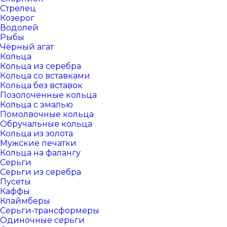
Стрелец
Козерог
Водолей
Рыбы
Чёрный агат
Кольца
Кольца из серебра
Кольца со вставками
Кольца без вставок
Позолоченные кольца
Кольца с эмалью
Помолвочные кольца
Обручальные кольца
Кольца из золота
Мужские печатки
Кольца на фалангу
Серьги
Серьги из серебра
Пусеты
Каффы
Клаймберы
Серьги-трансформеры
Одиночные серьги