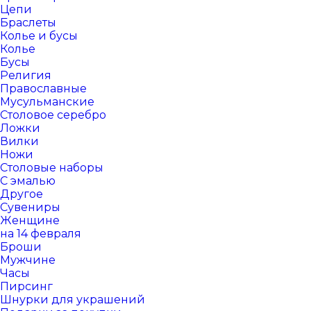
Цепи
Браслеты
Колье и бусы
Колье
Бусы
Религия
Православные
Мусульманские
Столовое серебро
Ложки
Вилки
Ножи
Столовые наборы
С эмалью
Другое
Сувениры
Женщине
на 14 февраля
Броши
Мужчине
Часы
Пирсинг
Шнурки для украшений