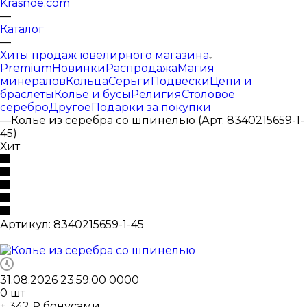
Krasnoe.com
—
Каталог
—
Хиты продаж ювелирного магазина
Premium
Новинки
Распродажа
Магия
минералов
Кольца
Серьги
Подвески
Цепи и
браслеты
Колье и бусы
Религия
Столовое
серебро
Другое
Подарки за покупки
—
Колье из серебра со шпинелью (Арт. 8340215659-1-
45)
Хит
Артикул:
8340215659-1-45
31.08.2026 23:59:00
0
0
0
0
0
шт
+ 342 ₽ бонусами