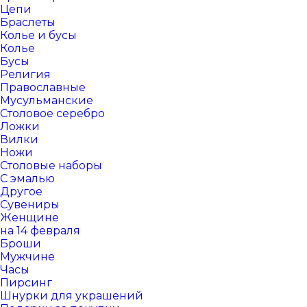
Цепи
Браслеты
Колье и бусы
Колье
Бусы
Религия
Православные
Мусульманские
Столовое серебро
Ложки
Вилки
Ножи
Столовые наборы
С эмалью
Другое
Сувениры
Женщине
на 14 февраля
Броши
Мужчине
Часы
Пирсинг
Шнурки для украшений