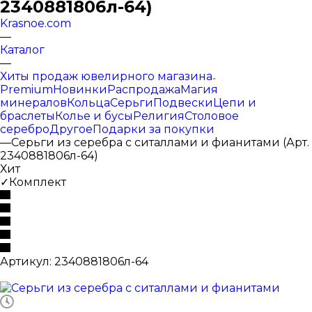
2340881806л-64)
Krasnoe.com
—
Каталог
—
Хиты продаж ювелирного магазина
Premium
Новинки
Распродажа
Магия
минералов
Кольца
Серьги
Подвески
Цепи и
браслеты
Колье и бусы
Религия
Столовое
серебро
Другое
Подарки за покупки
—
Серьги из серебра с ситаллами и фианитами (Арт.
2340881806л-64)
Хит
✓Комплект
Артикул:
2340881806л-64