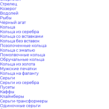
Стрелец
Козерог
Водолей
Рыбы
Чёрный агат
Кольца
Кольца из серебра
Кольца со вставками
Кольца без вставок
Позолоченные кольца
Кольца с эмалью
Помолвочные кольца
Обручальные кольца
Кольца из золота
Мужские печатки
Кольца на фалангу
Серьги
Серьги из серебра
Пусеты
Каффы
Клаймберы
Серьги-трансформеры
Одиночные серьги