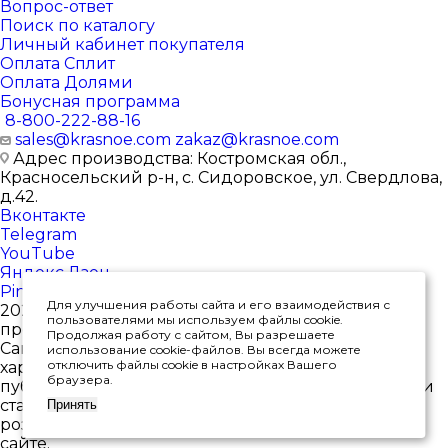
Вопрос-ответ
Поиск по каталогу
Личный кабинет покупателя
Оплата Сплит
Оплата Долями
Бонусная программа
8-800-222-88-16
sales@krasnoe.com
zakaz@krasnoe.com
Адрес производства: Костромская обл.,
Красносельский р-н, с. Сидоровское, ул. Свердлова,
д.42.
Вконтакте
Telegram
YouTube
Яндекс.Дзен
Pinterest
Для улучшения работы сайта и его взаимодействия с
2026 © Интернет-магазин ювелирных изделий от
пользователями мы используем файлы cookie.
производителя
Продолжая работу с сайтом, Вы разрешаете
Сайт носит исключительно информационный
использование cookie-файлов. Вы всегда можете
отключить файлы cookie в настройках Вашего
характер, и ни при каких условиях не является
браузера.
публичной офертой, определяемой положениями
статьи 437(2) Гражданского кодекса РФ. *Цены в
Принять
розничных магазинах могут отличаться от цен на
сайте.