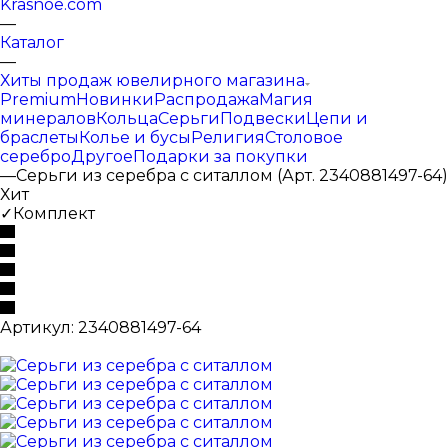
Krasnoe.com
—
Каталог
—
Хиты продаж ювелирного магазина
Premium
Новинки
Распродажа
Магия
минералов
Кольца
Серьги
Подвески
Цепи и
браслеты
Колье и бусы
Религия
Столовое
серебро
Другое
Подарки за покупки
—
Серьги из серебра с ситаллом (Арт. 2340881497-64)
Хит
✓Комплект
Артикул:
2340881497-64