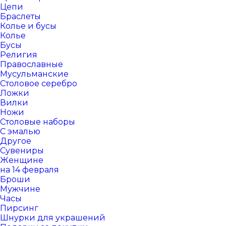
Цепи
Браслеты
Колье и бусы
Колье
Бусы
Религия
Православные
Мусульманские
Столовое серебро
Ложки
Вилки
Ножи
Столовые наборы
С эмалью
Другое
Сувениры
Женщине
на 14 февраля
Броши
Мужчине
Часы
Пирсинг
Шнурки для украшений