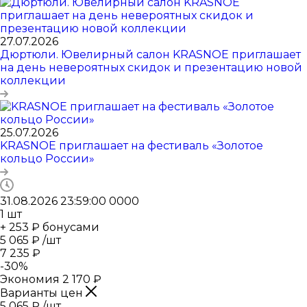
27.07.2026
Дюртюли. Ювелирный салон KRASNOE приглашает
на день невероятных скидок и презентацию новой
коллекции
25.07.2026
KRASNOE приглашает на фестиваль «Золотое
кольцо России»
31.08.2026 23:59:00
0
0
0
0
1
шт
+ 253 ₽ бонусами
5 065
₽
/шт
7 235
₽
-
30
%
Экономия
2 170
₽
Варианты цен
5 065
₽
/шт