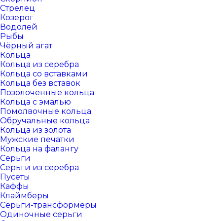
Стрелец
Козерог
Водолей
Рыбы
Чёрный агат
Кольца
Кольца из серебра
Кольца со вставками
Кольца без вставок
Позолоченные кольца
Кольца с эмалью
Помолвочные кольца
Обручальные кольца
Кольца из золота
Мужские печатки
Кольца на фалангу
Серьги
Серьги из серебра
Пусеты
Каффы
Клаймберы
Серьги-трансформеры
Одиночные серьги