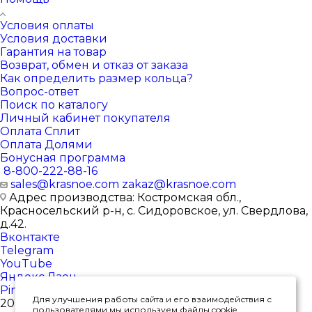
Условия оплаты
Условия доставки
Гарантия на товар
Возврат, обмен и отказ от заказа
Как определить размер кольца?
Вопрос-ответ
Поиск по каталогу
Личный кабинет покупателя
Оплата Сплит
Оплата Долями
Бонусная программа
8-800-222-88-16
sales@krasnoe.com
zakaz@krasnoe.com
Адрес производства: Костромская обл.,
Красносельский р-н, с. Сидоровское, ул. Свердлова,
д.42.
Вконтакте
Telegram
YouTube
Яндекс.Дзен
Pinterest
Для улучшения работы сайта и его взаимодействия с
2026 © Интернет-магазин ювелирных изделий от
пользователями мы используем файлы cookie.