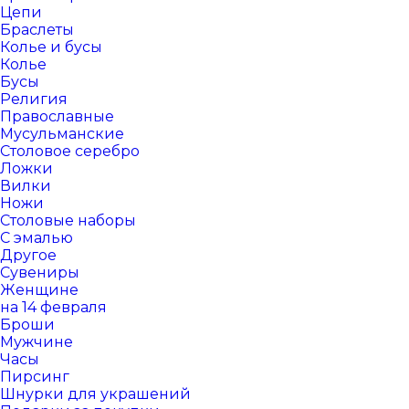
Цепи
Браслеты
Колье и бусы
Колье
Бусы
Религия
Православные
Мусульманские
Столовое серебро
Ложки
Вилки
Ножи
Столовые наборы
С эмалью
Другое
Сувениры
Женщине
на 14 февраля
Броши
Мужчине
Часы
Пирсинг
Шнурки для украшений