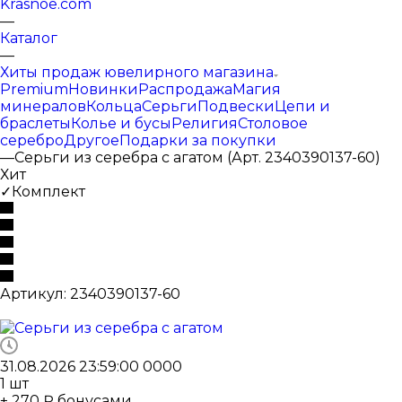
Krasnoe.com
—
Каталог
—
Хиты продаж ювелирного магазина
Premium
Новинки
Распродажа
Магия
минералов
Кольца
Серьги
Подвески
Цепи и
браслеты
Колье и бусы
Религия
Столовое
серебро
Другое
Подарки за покупки
—
Серьги из серебра с агатом (Арт. 2340390137-60)
Хит
✓Комплект
Артикул:
2340390137-60
31.08.2026 23:59:00
0
0
0
0
1
шт
+ 270 ₽ бонусами