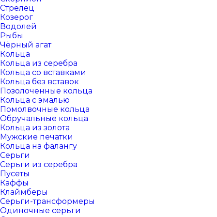
Стрелец
Козерог
Водолей
Рыбы
Чёрный агат
Кольца
Кольца из серебра
Кольца со вставками
Кольца без вставок
Позолоченные кольца
Кольца с эмалью
Помолвочные кольца
Обручальные кольца
Кольца из золота
Мужские печатки
Кольца на фалангу
Серьги
Серьги из серебра
Пусеты
Каффы
Клаймберы
Серьги-трансформеры
Одиночные серьги