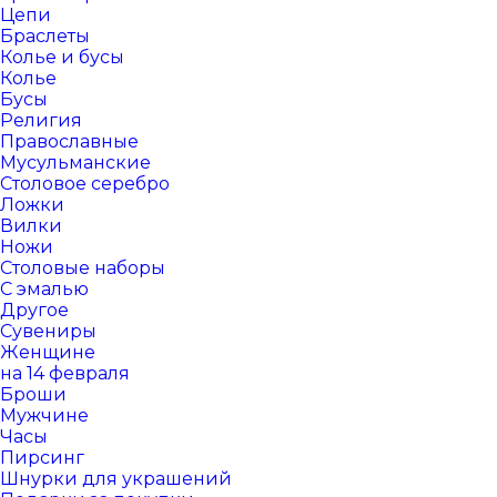
Цепи
Браслеты
Колье и бусы
Колье
Бусы
Религия
Православные
Мусульманские
Столовое серебро
Ложки
Вилки
Ножи
Столовые наборы
С эмалью
Другое
Сувениры
Женщине
на 14 февраля
Броши
Мужчине
Часы
Пирсинг
Шнурки для украшений