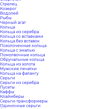
Стрелец
Козерог
Водолей
Рыбы
Чёрный агат
Кольца
Кольца из серебра
Кольца со вставками
Кольца без вставок
Позолоченные кольца
Кольца с эмалью
Помолвочные кольца
Обручальные кольца
Кольца из золота
Мужские печатки
Кольца на фалангу
Серьги
Серьги из серебра
Пусеты
Каффы
Клаймберы
Серьги-трансформеры
Одиночные серьги