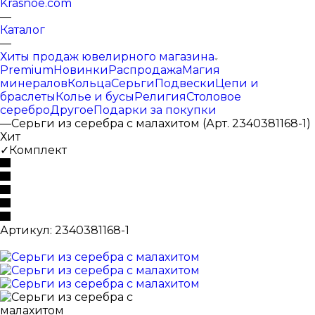
Krasnoe.com
—
Каталог
—
Хиты продаж ювелирного магазина
Premium
Новинки
Распродажа
Магия
минералов
Кольца
Серьги
Подвески
Цепи и
браслеты
Колье и бусы
Религия
Столовое
серебро
Другое
Подарки за покупки
—
Серьги из серебра с малахитом (Арт. 2340381168-1)
Хит
✓Комплект
Артикул:
2340381168-1