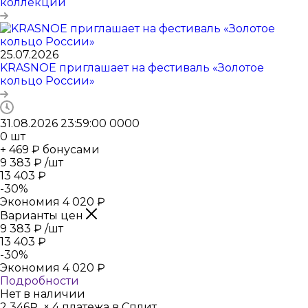
коллекции
25.07.2026
KRASNOE приглашает на фестиваль «Золотое
кольцо России»
31.08.2026 23:59:00
0
0
0
0
0
шт
+ 469 ₽ бонусами
9 383
₽
/шт
13 403
₽
-
30
%
Экономия
4 020
₽
Варианты цен
9 383
₽
/шт
13 403
₽
-
30
%
Экономия
4 020
₽
Подробности
Нет в наличии
2 346₽
×
4 платежа в Сплит