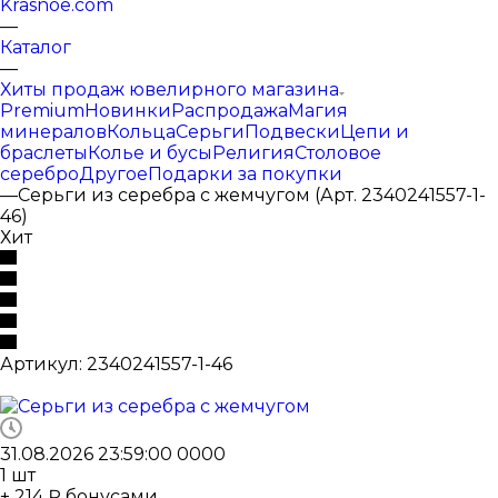
Krasnoe.com
—
Каталог
—
Хиты продаж ювелирного магазина
Premium
Новинки
Распродажа
Магия
минералов
Кольца
Серьги
Подвески
Цепи и
браслеты
Колье и бусы
Религия
Столовое
серебро
Другое
Подарки за покупки
—
Серьги из серебра с жемчугом (Арт. 2340241557-1-
46)
Хит
Артикул:
2340241557-1-46
31.08.2026 23:59:00
0
0
0
0
1
шт
+ 214 ₽ бонусами