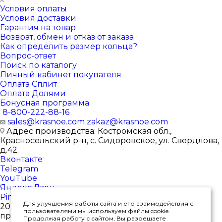
Условия оплаты
Условия доставки
Гарантия на товар
Возврат, обмен и отказ от заказа
Как определить размер кольца?
Вопрос-ответ
Поиск по каталогу
Личный кабинет покупателя
Оплата Сплит
Оплата Долями
Бонусная программа
8-800-222-88-16
sales@krasnoe.com
zakaz@krasnoe.com
Адрес производства: Костромская обл.,
Красносельский р-н, с. Сидоровское, ул. Свердлова,
д.42.
Вконтакте
Telegram
YouTube
Яндекс.Дзен
Pinterest
Для улучшения работы сайта и его взаимодействия с
2026 © Интернет-магазин ювелирных изделий от
пользователями мы используем файлы cookie.
производителя
Продолжая работу с сайтом, Вы разрешаете