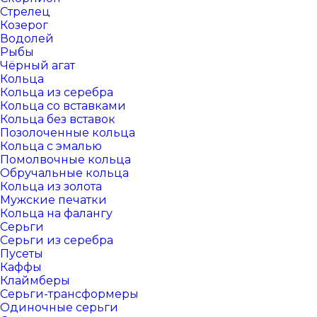
Стрелец
Козерог
Водолей
Рыбы
Чёрный агат
Кольца
Кольца из серебра
Кольца со вставками
Кольца без вставок
Позолоченные кольца
Кольца с эмалью
Помолвочные кольца
Обручальные кольца
Кольца из золота
Мужские печатки
Кольца на фалангу
Серьги
Серьги из серебра
Пусеты
Каффы
Клаймберы
Серьги-трансформеры
Одиночные серьги