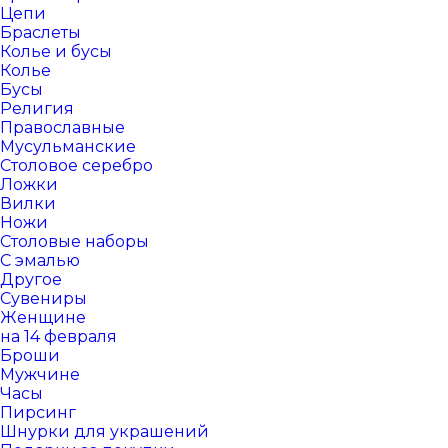
Цепи
Браслеты
Колье и бусы
Колье
Бусы
Религия
Православные
Мусульманские
Столовое серебро
Ложки
Вилки
Ножи
Столовые наборы
С эмалью
Другое
Сувениры
Женщине
на 14 февраля
Броши
Мужчине
Часы
Пирсинг
Шнурки для украшений