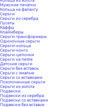
Кольца из золота
Мужские печатки
Кольца на фалангу
Серьги
Серьги из серебра
Пусеты
Каффы
Клаймберы
Серьги-трансформеры
Одиночные серьги
Серьги-кольца
Серьги-конго
Серьги-цепочки
Серьги на петле
Детские серьги
Серьги без вставок
Серьги с эмалью
Серьги со вставками
Позолоченные серьги
Серьги из золота
Подвески
Подвески из серебра
Подвески со вставками
Подвески без вставок