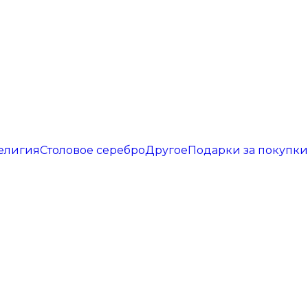
елигия
Столовое серебро
Другое
Подарки за покупки