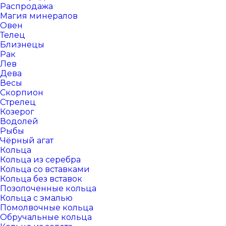
Распродажа
Магия минералов
Овен
Телец
Близнецы
Рак
Лев
Дева
Весы
Скорпион
Стрелец
Козерог
Водолей
Рыбы
Чёрный агат
Кольца
Кольца из серебра
Кольца со вставками
Кольца без вставок
Позолоченные кольца
Кольца с эмалью
Помолвочные кольца
Обручальные кольца