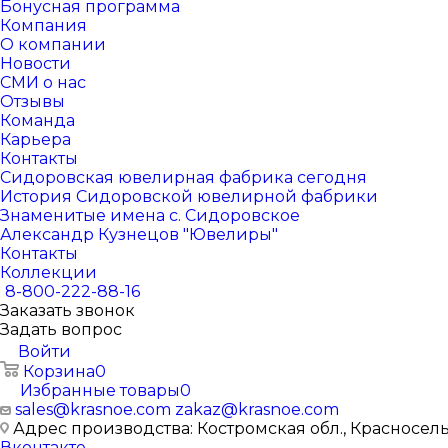
Бонусная программа
Компания
О компании
Новости
СМИ о нас
Отзывы
Команда
Карьера
Контакты
Сидоровская ювелирная фабрика сегодня
История Сидоровской ювелирной фабрики
Знаменитые имена с. Сидоровское
Александр Кузнецов "Ювелиры"
Контакты
Коллекции
8-800-222-88-16
Заказать звонок
Задать вопрос
Войти
Корзина
0
Избранные товары
0
sales@krasnoe.com
zakaz@krasnoe.com
Адрес производства: Костромская обл., Красносельск
Вконтакте