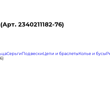
Арт. 2340211182-76)
ьца
Серьги
Подвески
Цепи и браслеты
Колье и бусы
Р
6)