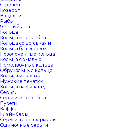
Стрелец
Козерог
Водолей
Рыбы
Чёрный агат
Кольца
Кольца из серебра
Кольца со вставками
Кольца без вставок
Позолоченные кольца
Кольца с эмалью
Помолвочные кольца
Обручальные кольца
Кольца из золота
Мужские печатки
Кольца на фалангу
Серьги
Серьги из серебра
Пусеты
Каффы
Клаймберы
Серьги-трансформеры
Одиночные серьги