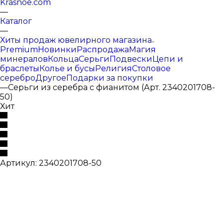
Krasnoe.com
—
Каталог
—
Хиты продаж ювелирного магазина
Premium
Новинки
Распродажа
Магия
минералов
Кольца
Серьги
Подвески
Цепи и
браслеты
Колье и бусы
Религия
Столовое
серебро
Другое
Подарки за покупки
—
Серьги из серебра с фианитом (Арт. 2340201708-
50)
Хит
Артикул:
2340201708-50