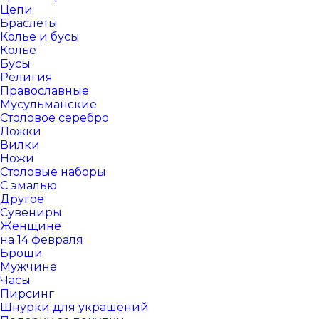
Цепи
Браслеты
Колье и бусы
Колье
Бусы
Религия
Православные
Мусульманские
Столовое серебро
Ложки
Вилки
Ножи
Столовые наборы
С эмалью
Другое
Сувениры
Женщине
на 14 февраля
Броши
Мужчине
Часы
Пирсинг
Шнурки для украшений