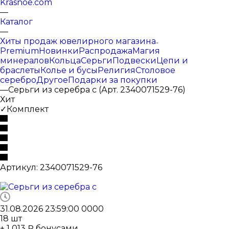
Krasnoe.com
—
Каталог
—
Хиты продаж ювелирного магазина
Premium
Новинки
Распродажа
Магия
минералов
Кольца
Серьги
Подвески
Цепи и
браслеты
Колье и бусы
Религия
Столовое
серебро
Другое
Подарки за покупки
—
Серьги из серебра с (Арт. 2340071529-76)
Хит
✓Комплект
Артикул:
2340071529-76
31.08.2026 23:59:00
0
0
0
0
18
шт
+ 1 013 ₽ бонусами