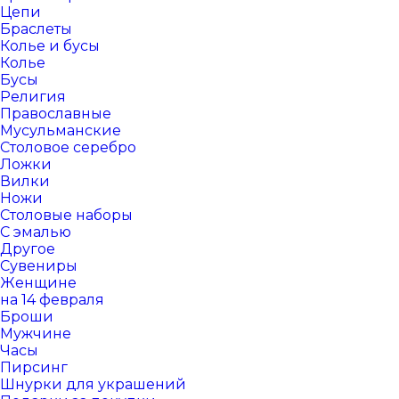
Цепи
Браслеты
Колье и бусы
Колье
Бусы
Религия
Православные
Мусульманские
Столовое серебро
Ложки
Вилки
Ножи
Столовые наборы
С эмалью
Другое
Сувениры
Женщине
на 14 февраля
Броши
Мужчине
Часы
Пирсинг
Шнурки для украшений