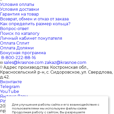
Условия оплаты
Условия доставки
Гарантия на товар
Возврат, обмен и отказ от заказа
Как определить размер кольца?
Вопрос-ответ
Поиск по каталогу
Личный кабинет покупателя
Оплата Сплит
Оплата Долями
Бонусная программа
8-800-222-88-16
sales@krasnoe.com
zakaz@krasnoe.com
Адрес производства: Костромская обл.,
Красносельский р-н, с. Сидоровское, ул. Свердлова,
д.42.
Вконтакте
Telegram
YouTube
Яндекс.Дзен
Pinterest
Для улучшения работы сайта и его взаимодействия с
2026 © Интернет-магазин ювелирных изделий от
пользователями мы используем файлы cookie.
производителя
Продолжая работу с сайтом, Вы разрешаете