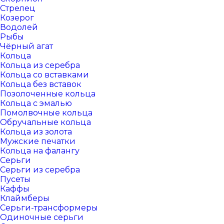
Стрелец
Козерог
Водолей
Рыбы
Чёрный агат
Кольца
Кольца из серебра
Кольца со вставками
Кольца без вставок
Позолоченные кольца
Кольца с эмалью
Помолвочные кольца
Обручальные кольца
Кольца из золота
Мужские печатки
Кольца на фалангу
Серьги
Серьги из серебра
Пусеты
Каффы
Клаймберы
Серьги-трансформеры
Одиночные серьги